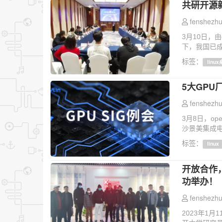
共研开源新
fenshezhu
3月10日，
下，我国已成
标签：
linu
5大GPU厂
fenshezhu
3月8日，op
沙景美集成电
标签：
linux
开放合作，
功举办！
fenshezhu
2023年1月