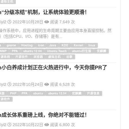
虚拟主机
ylin“分级冻结”机制，让系统体验更顺滑！
iyi2
2022年10月28日
阅读 7,649 次
ux操作系统中，应用进程的生命周期主要由应用本身直接控制。然
包括CPU、I/O、存储等）是有...
a
gnome
Hosting
Icon
Java
KDE
Kernel
linux
LNMP
PPA
ubuntu 12.04
Ubuntu Touch
ubuntu衍生版
优麒麟
开源系统
开源软件
浏览器
虚拟主机
谷歌
ylin小白养成计划正在火热进行中，今天你提PR了
iyi2
2022年10月24日
阅读 6,528 次
x桌面
PHP
PPA
ubuntu
ubuntu 12.04
优麒麟
开源信息
开源软件
ylin成长体系重磅上线，你绝对不能错过！
iyi2
2022年10月22日
阅读 6,800 次