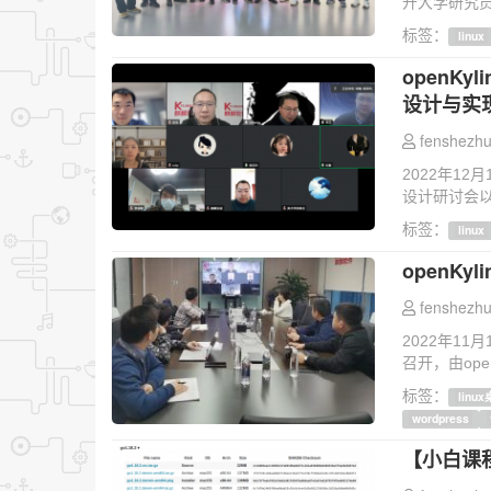
开大学研究员
标签：
linux
openK
设计与实
fenshezhu
2022年12
设计研讨会以
标签：
linux
openK
fenshezhu
2022年11
召开，由ope
标签：
linu
wordpress
【小白课程