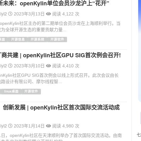
未来：openKylin单位会员沙龙沪上“花开”
iyi2
2023年3月13日
阅读 4,122 次
由openKylin社区主办的第二期单位会员沙龙在上海顺利举行。当
为全球开源生态的重要贡献力量...
x桌面
开源信息
开源系统
开源软件
商共建 | openKylin社区GPU SIG首次例会召开!
iyi2
2023年3月10日
阅读 4,410 次
enKylin社区GPU SIG首次例会以线上形式召开。此次会议由长
路设计有限公司、摩尔线程智...
linux桌面
开源软件
创新发展 | openKylin社区首次国际交流活动成
iyi2
2023年1月14日
阅读 4,980 次
七
11日，openKylin社区在天津顺利举办了首次国际交流活动。由南