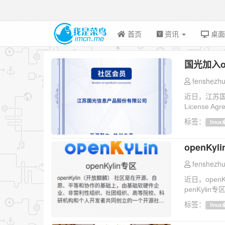
首页
资讯
桌
国光加入o
fenshezhu
近日，江苏国光
License A
标签：
linu
openK
fenshezhu
近日，ope
penKylin专区
标签：
linu