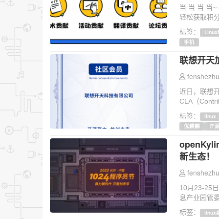
当 当 当 当
轻松获取积分
标签：
Linux
手机
联想开天加
fenshezhu
近日，联想开
CLA（Contrib
标签：
linux
优麒麟
开
openK
新生态！
fenshezhu
10月23-
息产业园管委会
标签：
linu