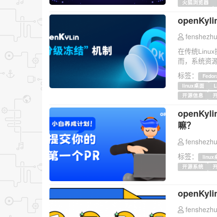
火狐浏览器
openK
fenshezhu
在传统Lin
而，系统资源（
标签：
Fedor
linux桌面
开源信息
openK
嘛？
fenshezhu
标签：
linu
开源系统
openK
fenshezhu