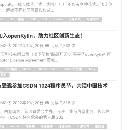
~ openKylin成长体系正式上线啦！！！ 不仅有各种花式玩法让你
， 解锁不同社区等级和权益...
Mint
linux桌面
PHP
PPA
ubuntu
开源系统
开源软件
入openKylin，助力社区创新生态！
iyi2
2022年10月20日
阅读 7,862 次
天科技有限公司（以下简称“联想开天”）签署了openKylin社区
utor License Agreement 贡献...
linux桌面
ubuntu
Ubuntu Touch
ubuntu衍生版
Unity
源软件
ylin受邀参加CSDN 1024程序员节，共话中国技术
iyi2
2022年10月20日
阅读 7,818 次
25日，由湖南湘江新区管委会主办，长沙工业与信息化局、长沙信
与 CSDN 联合承办的第三届 202...
x桌面
ubuntu
优麒麟
开源信息
开源系统
开源软件
服务器