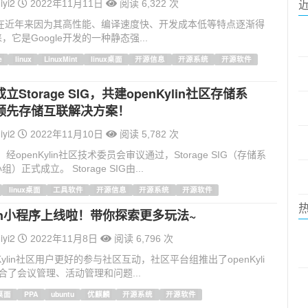
iyi2
2022年11月11日
阅读 6,322 次
语言在近年来因为其高性能、编译速度快、开发成本低等特点逐渐得
它是Google开发的一种静态强...
e
linux
LinuxMint
linux桌面
开源信息
开源系统
开源软件
Storage SIG，共建openKylin社区存储系
领先存储互联解决方案！
iyi2
2022年11月10日
阅读 5,782 次
月，经openKylin社区技术委员会审议通过，Storage SIG（存储系
正式成立。 Storage SIG由...
linux桌面
工具软件
开源信息
开源系统
开源软件
ylin小程序上线啦！带你探索更多玩法~
iyi2
2022年11月8日
阅读 6,796 次
Kylin社区用户更好的参与社区互动，社区平台组推出了openKyli
合了会议管理、活动管理和问题...
x桌面
PPA
ubuntu
优麒麟
开源系统
开源软件