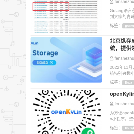
fenshezhu
Golang
到大家的青睐，
标签：
gnom
北京纵存成立
统，提供
fenshezhu
2022年11
统特别兴趣小组）
标签：
linux
openK
fenshezhu
为方便open
n小程序，整
标签：
linu