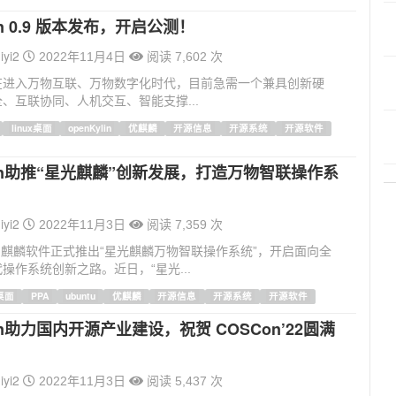
lin 0.9 版本发布，开启公测！
iyi2
2022年11月4日
阅读 7,602 次
在进入万物互联、万物数字化时代，目前急需一个兼具创新硬
、互联协同、人机交互、智能支撑...
linux桌面
openKylin
优麒麟
开源信息
开源系统
开源软件
ylin助推“星光麒麟”创新发展，打造万物智联操作系
iyi2
2022年11月3日
阅读 7,359 次
月，麒麟软件正式推出“星光麒麟万物智联操作系统”，开启面向全
操作系统创新之路。近日，“星光...
x桌面
PPA
ubuntu
优麒麟
开源信息
开源系统
开源软件
lin助力国内开源产业建设，祝贺 COSCon’22圆满
iyi2
2022年11月3日
阅读 5,437 次