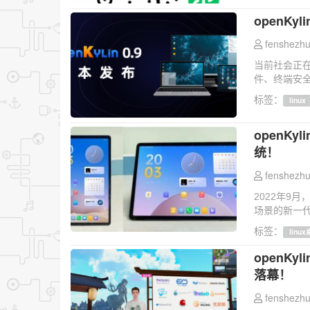
openKy
fenshezhu
当前社会正
件、终端安全
标签：
linux
openK
统！
fenshezhu
2022年9
场景的新一代
标签：
linu
openKy
落幕！
fenshezhu