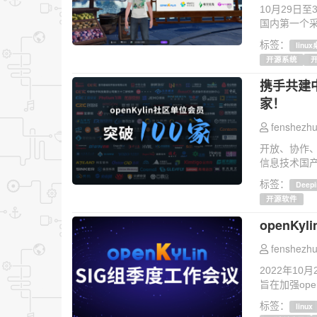
10月29日至
国内第一个采
标签：
linu
开源系统
携手共建中
家！
fenshezhu
开放、协作
信息技术国产
标签：
Deepi
开源软件
openK
fenshezhu
2022年10
旨在加强ope
标签：
linux