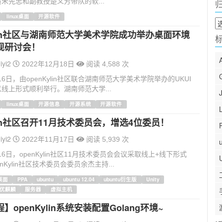
朱先忠和副教授楚义芳带队的软...
linux桌面
开源软件
归
档
ylin社区与湖南师范大学美术学院成功举办桌面环境
现研讨会！
iyi2
2022年12月18日
阅读 4,588 次
月16日，由openKylin社区联合湖南师范大学美术学院举办的UKUI
线上形式顺利举行。湖南师范大学...
linux桌面
开源信息
开源系统
开源软件
ylin社区召开11月技术委员会，增选4位委员！
iyi2
2022年11月17日
阅读 5,939 次
月16日，openKylin社区11月技术委员会会议采取线上+线下形式
nKylin社区技术委员会委员余杰主持...
x桌面
PPA
ubuntu
ubuntu 12.04
ubuntu衍生版
Unity
优麒麟
服务器
虚拟主机
】openKylin系统安装配置Golang环境~