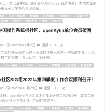
30日，第七届中国开源年会COSCon’22 圆满落幕！ 本次大会是
用元宇宙举办的开源盛会，...
x桌面
中国开源年会
优麒麟
国之重器
开源信息
开源爱好者
开源软件
程序员
程序员节
编程
高科技
国操作系统根社区，openKylin单位会员破百
iyi2
2022年11月2日
阅读 7,018 次
、共享的开源模式已成为全球软件技术和产业创新的主导，也为
自主化提供了强大助力。据不完...
n
linux桌面
openKylin
ubuntu
优麒麟
开源信息
开源系统
ylin社区SIG组2022年第四季度工作会议顺利召开！
iyi2
2022年10月29日
阅读 6,129 次
月28日，openKylin社区SIG线上技术研讨会顺利召开。本次会议
nKylin社区与各SIG组之间的交流与...
LinuxMint
linux桌面
优麒麟
开源系统
浏览器
游戏相关