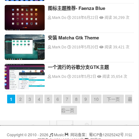
图标主题推荐- Faenza Blue
Mark Do
2018年6月22日
阅读 36,299 次
安装 Matcha Gtk Theme
Mark Do
2018年5月20日
阅读 39,421 次
一个流行的谷歌分支GTK主题
Mark Do
2018年5月2日
阅读 35,654 次
1
2
3
4
5
6
7
8
9
10
下一页
最
后一页
Copyright © 2010 - 2026
Music
网站备案：
蜀ICP备12025242号
川公