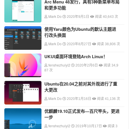
Arc Menu 48发行，具有3种新菜单布局
和更多功能
Mark Do
2020年9月1日
阅读 40,643 次
使用Yaru颜色为Ubuntu的默认主题进
行改头换面
Mark Do
2020年8月27日
阅读 38,806 次
UKUI桌面环境登陆Arch Linux！
fenshezhuiyi2
2020年2月6日
阅读 34,9
87 次
Ubuntu在20.04之前对其外观进行了重
大更改
Mark Do
2020年1月16日
阅读 41,136 次
优麒麟19.10正式发布—百尺竿头，更进
一步
fenshezhuiyi2
2019年10月17日
阅读 3