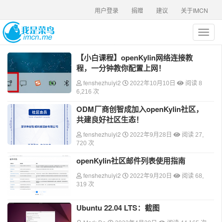
用户登录
捐赠
建议
关于IMCN
T
o
g
【小白课程】openKylin网络连接教
g
程，一分钟教你配置上网！
l
e
fenshezhuiyi2
2022年10月10日
阅读 8
n
6,216 次
a
ODM厂商创智成加入openKylin社区，
v
共建良好社区生态！
i
g
fenshezhuiyi2
2022年9月28日
阅读 27,
a
720 次
t
openKylin社区邮件列表使用指南
i
o
fenshezhuiyi2
2022年9月20日
阅读 68,
n
319 次
Ubuntu 22.04 LTS：截图