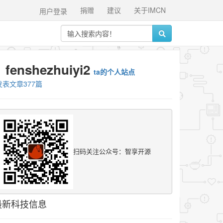
捐赠
建议
关于IMCN
用户登录
fenshezhuiyi2
ta的个人站点
发表文章377篇
扫码关注公众号：智享开源
最新科技信息