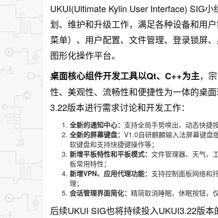
UKUI(Ultimate Kylin User Interf
划、维护和升级工作，满足各种设备和用户
菜单）、用户配置、文件管理、登录锁屏、
图形化操作平台。
，宗
桌面核心组件开发工具以Qt、C++为主
性、美观性、流畅性和便捷性为一体的桌面环
3.22版本进行需求讨论和开发工作：
全新的通知中心：
支持全局手势唤出、动态快捷按
全新的屏幕键盘：
V1.0自研麒麟输入法屏幕键
软键盘和支持快捷键操作等；
新增平板特性和平板模式：
文件管理器、天气、
板常用特性；
新增VPN、应用代理功能：
支持控制面板网络和托
理；
会话管理界面简化：
精简取消睡眠、休眠按钮，仅
后续UKUI SIG也将持续投入UKUI3.