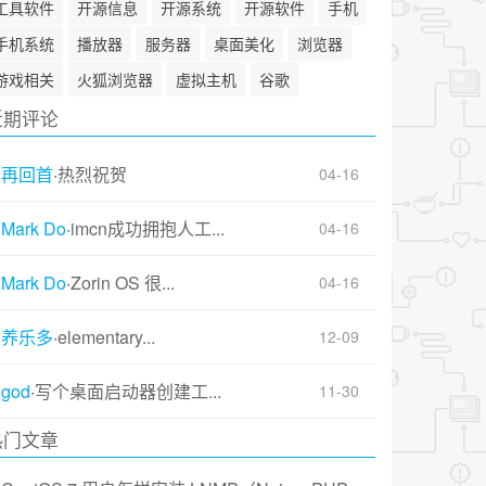
工具软件
开源信息
开源系统
开源软件
手机
手机系统
播放器
服务器
桌面美化
浏览器
游戏相关
火狐浏览器
虚拟主机
谷歌
近期评论
再回首
·
热烈祝贺
04-16
Mark Do
·
imcn成功拥抱人工...
04-16
Mark Do
·
Zorin OS 很...
04-16
养乐多
·
elementary...
12-09
god
·
写个桌面启动器创建工...
11-30
热门文章