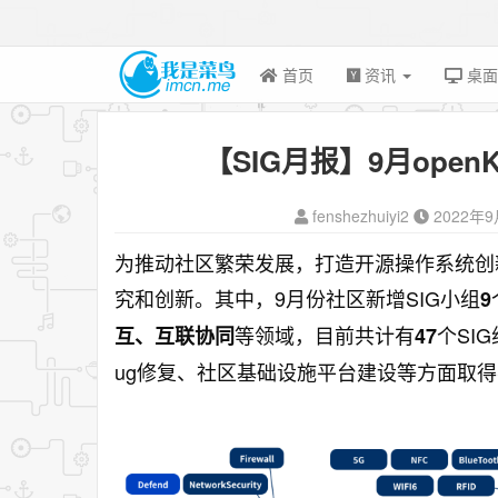
首页
资讯
桌
【SIG月报】9月open
fenshezhuiyi2
2022年
为推动社区繁荣发展，打造开源操作系统创新生
究和创新。其中，9月份社区新增SIG小组
9
等领域，目前共计有
个SI
互、互联协同
47
ug修复、社区基础设施平台建设等方面取