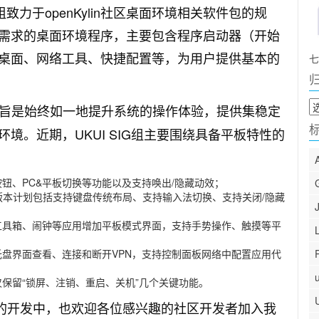
ace) SIG小组致力于openKylin社区桌面环境相关软件包的规
需求的桌面环境程序，主要包含程序启动器（开始
桌面、网络工具、快捷配置等，为用户提供基本的
七
归
旨是始终如一地提升系统的操作体验，提供集稳定
档
境。近期，UKUI SIG组主要围绕具备平板特性的
钮、PC&平板切换等功能以及支持唤出/隐藏动效；
盘版本计划包括支持键盘传统布局、支持输入法切换、支持关闭/隐藏
工具箱、闹钟等应用增加平板模式界面，支持手势操作、触摸等平
盘界面查看、连接和断开VPN，支持控制面板网络中配置应用代
保留“锁屏、注销、重启、关机”几个关键功能。
22版本的开发中，也欢迎各位感兴趣的社区开发者加入我