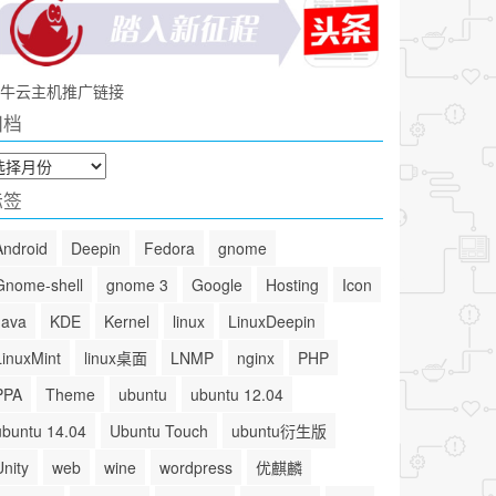
牛云主机推广链接
归档
标签
Android
Deepin
Fedora
gnome
Gnome-shell
gnome 3
Google
Hosting
Icon
Java
KDE
Kernel
linux
LinuxDeepin
LinuxMint
linux桌面
LNMP
nginx
PHP
PPA
Theme
ubuntu
ubuntu 12.04
ubuntu 14.04
Ubuntu Touch
ubuntu衍生版
Unity
web
wine
wordpress
优麒麟