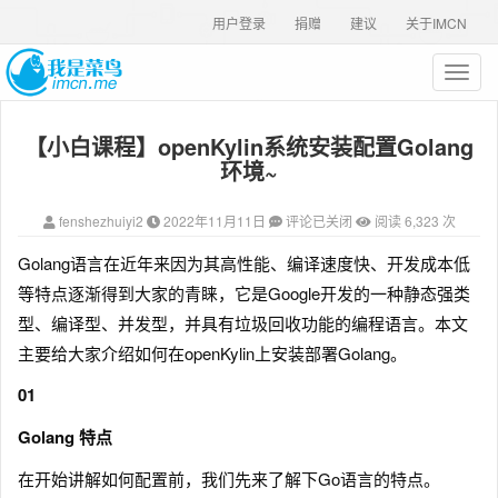
用户登录
捐赠
建议
关于IMCN
T
o
g
【小白课程】openKylin系统安装配置Golang
g
l
环境~
e
n
fenshezhuiyi2
2022年11月11日
评论已关闭
阅读 6,323 次
a
v
Golang语言在近年来因为其高性能、编译速度快、开发成本低
i
等特点逐渐得到大家的青睐，它是Google开发的一种静态强类
g
a
型、编译型、并发型，并具有垃圾回收功能的编程语言。本文
t
主要给大家介绍如何在openKylin上安装部署Golang。
i
o
01
n
Golang 特点
在开始讲解如何配置前，我们先来了解下Go语言的特点。