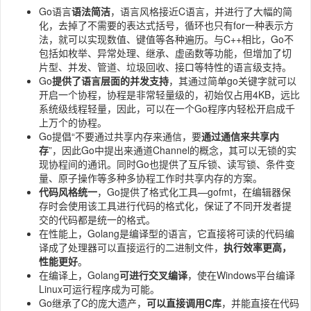
Go语言
语法简洁
，语言风格接近C语言，并进行了大幅的简
化，去掉了不需要的表达式括号，循环也只有for一种表示方
法，就可以实现数值、键值等各种遍历。与C++相比，Go不
包括如枚举、异常处理、继承、虚函数等功能，但增加了切
片型、并发、管道、垃圾回收、接口等特性的语言级支持。
Go
提供了语言层面的并发支持
，其通过简单go关键字就可以
开启一个协程，协程是非常轻量级的，初始仅占用4KB，远比
系统级线程轻量，因此，可以在一个Go程序内轻松开启成千
上万个的协程。
Go提倡“不要通过共享内存来通信，要
通过通信来共享内
存
”，因此Go中提出来通道Channel的概念，其可以无锁的实
现协程间的通讯。同时Go也提供了互斥锁、读写锁、条件变
量、原子操作等多种多协程工作时共享内存的方案。
代码风格统一
，Go提供了格式化工具—gofmt，在编辑器保
存时会使用该工具进行代码的格式化，保证了不同开发者提
交的代码都是统一的格式。
在性能上，Golang是编译型的语言，它直接将可读的代码编
译成了处理器可以直接运行的二进制文件，
执行效率更高，
性能更好
。
在编译上，Golang
可进行交叉编译
，使在Windows平台编译
Linux可运行程序成为可能。
Go继承了C的庞大遗产，
可以直接调用C库
，并能直接在代码