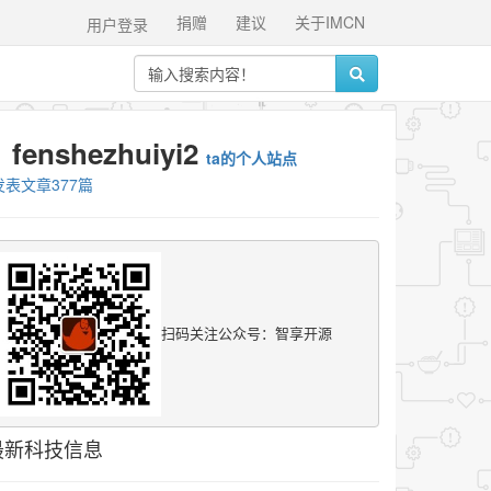
捐赠
建议
关于IMCN
用户登录
fenshezhuiyi2
ta的个人站点
发表文章377篇
扫码关注公众号：智享开源
最新科技信息