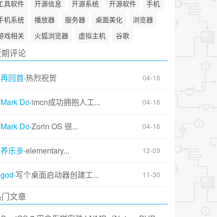
工具软件
开源信息
开源系统
开源软件
手机
手机系统
播放器
服务器
桌面美化
浏览器
游戏相关
火狐浏览器
虚拟主机
谷歌
近期评论
再回首
·
热烈祝贺
04-16
Mark Do
·
imcn成功拥抱人工...
04-16
Mark Do
·
Zorin OS 很...
04-16
养乐多
·
elementary...
12-09
god
·
写个桌面启动器创建工...
11-30
热门文章