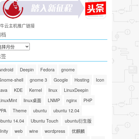
牛云主机推广链接
归档
标签
Android
Deepin
Fedora
gnome
Gnome-shell
gnome 3
Google
Hosting
Icon
Java
KDE
Kernel
linux
LinuxDeepin
LinuxMint
linux桌面
LNMP
nginx
PHP
PPA
Theme
ubuntu
ubuntu 12.04
ubuntu 14.04
Ubuntu Touch
ubuntu衍生版
Unity
web
wine
wordpress
优麒麟