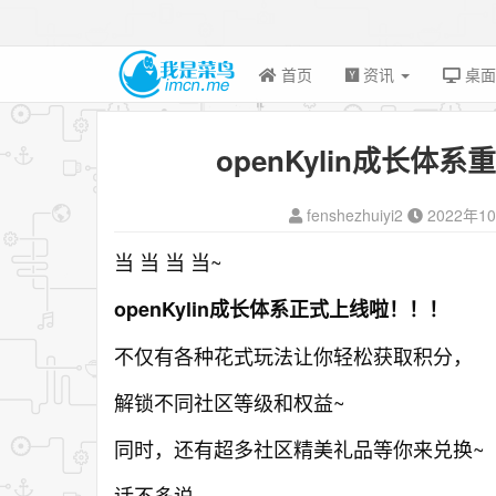
首页
资讯
桌
openKylin成长
fenshezhuiyi2
2022年1
当 当 当 当~
openKylin成长体系正式上线啦！！！
不仅有各种花式玩法让你轻松获取积分，
解锁不同社区等级和权益~
同时，还有超多社区精美礼品等你来兑换~
话不多说