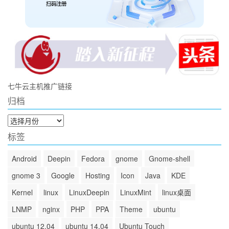
七牛云主机推广链接
归档
归
档
标签
Android
Deepin
Fedora
gnome
Gnome-shell
gnome 3
Google
Hosting
Icon
Java
KDE
Kernel
linux
LinuxDeepin
LinuxMint
linux桌面
LNMP
nginx
PHP
PPA
Theme
ubuntu
ubuntu 12.04
ubuntu 14.04
Ubuntu Touch