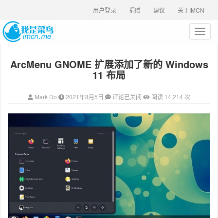
用户登录
捐赠
建议
关于IMCN
T
o
g
ArcMenu GNOME 扩展添加了新的 Windows
g
l
11 布局
e
n
Mark Do
2021年8月5日
评论已关闭
阅读 14,214 次
a
v
i
g
a
t
i
o
n