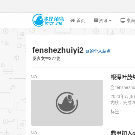
首页
资讯
桌
fenshezhuiyi2
ta的个人站点
发表文章377篇
根深叶茂结硕
NO
fenshezhu
2023年7月5
内核，完成2
标签：
鼎甲加入o
NO