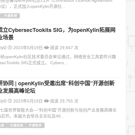
openKylin社区CLA（Contributor License Agreement
），正式加入openKylin开源社...
开源系统
CybersecTookits SIG，为openKylin拓展网
业场景
iyi2
2023年5月19日
阅读 29,847 次
月，经openKylin社区技术委员会审议通过，网络安全工具套件兴趣
ecTookits SIG正式成立。 Cybers...
协同 | openKylin受邀出席“科创中国”开源创新
业发展高峰论坛
iyi2
2023年5月19日
阅读 29,755 次
第七届世界智能大会—“科创中国”开源创新与信创产业发展高峰论
召开。本届大会举办主论坛及48...
信息
开源系统
开源软件