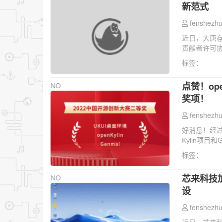
新范式
fenshezhu
近日，大唐存储签署
贡献者许可协议
标签：
点赞！op
NO
奖项！
fenshezhu
好消息！经过激
Kylin项目
标签：
芯来科技加
NO
设
fenshezhu