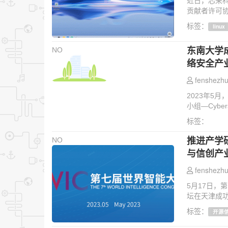
近日，芯来科技签署
贡献者许可协议
标签：
linux
东南大学成立
NO
络安全产
fenshezhu
2023年5
小组—Cybers
标签：
推进产学研
NO
与信创产
fenshezhu
5月17日，
坛在天津成功
标签：
开源