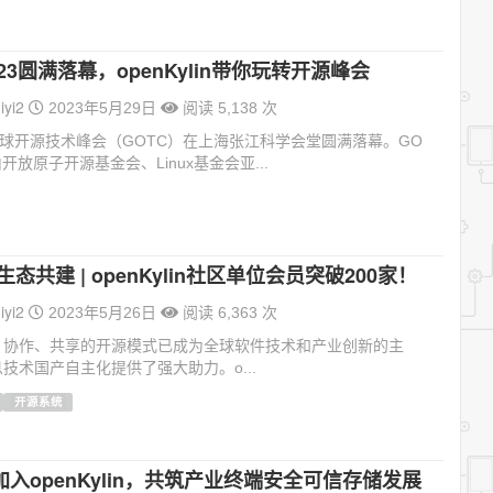
023圆满落幕，openKylin带你玩转开源峰会
iyi2
2023年5月29日
阅读 5,138 次
全球开源技术峰会（GOTC）在上海张江科学会堂圆满落幕。GO
是由开放原子开源基金会、Linux基金会亚...
态共建 | openKylin社区单位会员突破200家！
iyi2
2023年5月26日
阅读 6,363 次
、协作、共享的开源模式已成为全球软件技术和产业创新的主
技术国产自主化提供了强大助力。o...
开源系统
入openKylin，共筑产业终端安全可信存储发展