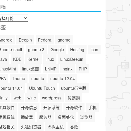
归档
标签
Android
Deepin
Fedora
gnome
Gnome-shell
gnome 3
Google
Hosting
Icon
Java
KDE
Kernel
linux
LinuxDeepin
LinuxMint
linux桌面
LNMP
nginx
PHP
PPA
Theme
ubuntu
ubuntu 12.04
ubuntu 14.04
Ubuntu Touch
ubuntu衍生版
Unity
web
wine
wordpress
优麒麟
工具软件
开源信息
开源系统
开源软件
手机
手机系统
播放器
服务器
桌面美化
浏览器
游戏相关
火狐浏览器
虚拟主机
谷歌