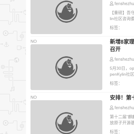
fenshezhu
【重磅】吾守尔
lin社区咨询
标签：
新增8家理
NO
召开
fenshezhu
5月30日，o
penKyli
标签：
安排！第
NO
fenshezhu
第十二届“麒
放原子开源基
标签：