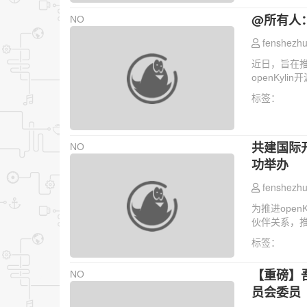
@所有人：
NO
fenshezhu
近日，旨在
openKyl
标签：
共建国际开
NO
功举办
fenshezhu
为推进ope
伙伴关系，推
标签：
【重磅】吾
NO
员会委员