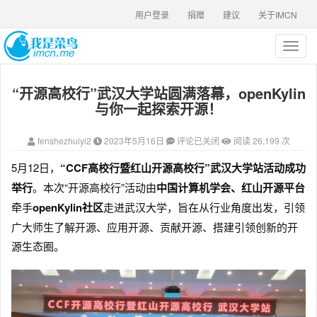
用户登录
捐赠
建议
关于IMCN
T
o
g
“开源高校行”武汉大学站圆满落幕，openKylin
g
l
与你一起探索开源！
e
n
fenshezhuiyi2
2023年5月16日
评论已关闭
阅读 26,199 次
a
v
5月12日，
“CCF高校行暨红山开源高校行”武汉大学站活动成功
i
举行
。本次“开源高校行”活动由
中国计算机学会、红山开源平台
g
a
牵手
openKylin社区
走进武汉大学，旨在从行业角度出发，引领
t
广大师生了解开源、应用开源、贡献开源、搭建引领创新的开
i
源生态圈。
o
n