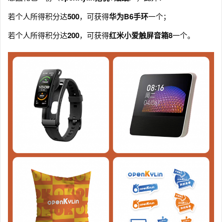
若个人所得积分达
500
，可获得
华为B6手环
一个；
若个人所得积分达
200
，可获得
红米小爱触屏音箱8
一个。