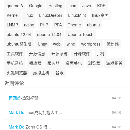
gnome 3
Google
Hosting
Icon
Java
KDE
Kernel
linux
LinuxDeepin
LinuxMint
linux桌面
LNMP
nginx
PHP
PPA
Theme
ubuntu
ubuntu 12.04
ubuntu 14.04
Ubuntu Touch
ubuntu衍生版
Unity
web
wine
wordpress
优麒麟
工具软件
开源信息
开源系统
开源软件
手机
手机系统
播放器
服务器
桌面美化
浏览器
游戏相关
火狐浏览器
虚拟主机
谷歌
近期评论
再回首
·
热烈祝贺
04-16
Mark Do
·
imcn成功拥抱人工...
04-16
Mark Do
·
Zorin OS 很...
04-16