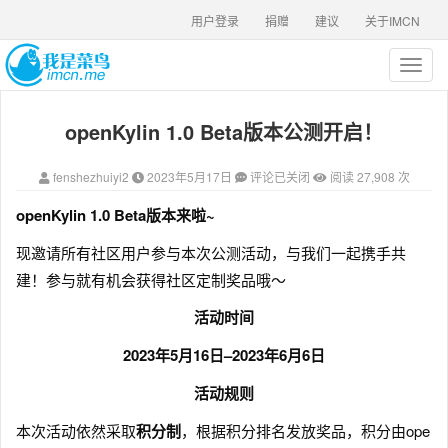
用户登录
捐赠
建议
关于IMCN
T
o
g
openKylin 1.0 Beta版本公测开启！
g
l
e
fenshezhuiyi2
2023年5月17日
评论已关闭
阅读 27,908 次
n
a
openKylin 1.0 Beta版本来啦~
v
i
现邀请所有社区用户参与本次公测活动，与我们一起携手共
g
建！参与就有机会获得社区定制奖品哦～
a
t
活动时间
i
o
2023年5月16日–2023年6月6日
n
活动规则
本次活动依然采取
积分制
，根据积分排名发放奖品，积分由ope