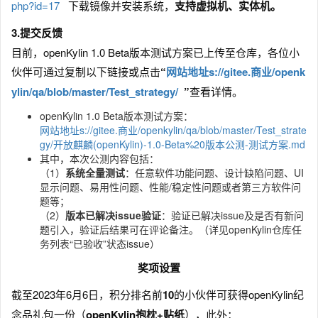
php?id=17
下载镜像并安装系统，
支持虚拟机、实体机。
3.提交反馈
目前，openKylin 1.0 Beta版本测试方案已上传至仓库，各位小
伙伴可通过复制以下链接或点击
“
网站地址s://gitee.商业/openk
ylin/qa/blob/master/Test_strategy/
”
查看详情。
openKylin 1.0 Beta版本测试方案：
网站地址s://gitee.商业/openkylin/qa/blob/master/Test_strate
gy/开放麒麟(openKylin)-1.0-Beta%20版本公测-测试方案.md
其中，本次公测内容包括：
（1）
系统全量测试
：任意软件功能问题、设计缺陷问题、UI
显示问题、易用性问题、性能/稳定性问题或者第三方软件问
题等；
（2）
版本已解决issue验证
：验证已解决issue及是否有新问
题引入，验证后结果可在评论备注。（详见openKylin仓库任
务列表“已验收”状态issue）
奖项设置
截至2023年6月6日，积分排名前
10
的小伙伴可获得openKylin纪
念品礼包一份（
openKylin抱枕+贴纸
），此外：