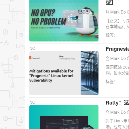
型】
Mark Do
【正文】 引
在本地运行大
标签：
Fragn
NO
Mark Do
漏洞概述 20
洞，暂未分配CV
标签：
Ratty
NO
Mark Do
对于Linu
端，也有人钟情