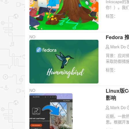
Inksca
你！）。我们
标签：
Fedora
NO
Mark Do
背景：应对频发
采取防御措施
标签：
Linux
NO
影响
Mark Do
近期，一款热
患。根据开发