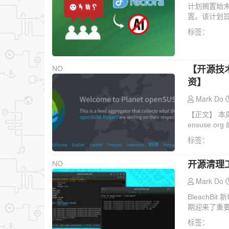
计划搁置始末
置。该计划旨
标签：
【开源技术周
NO
资】
Mark Do
【正文】 本周
ensuse.or
标签：
开源清理工
NO
Mark Do
BleachBi
期迎来了重要
标签：