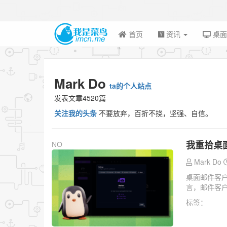
首页
资讯
桌
Mark Do
ta的个人站点
发表文章4520篇
关注我的头条
不要放弃，百折不挠，坚强、自信。
我重拾桌
NO
Mark Do
桌面邮件客
言，邮件客户
标签：