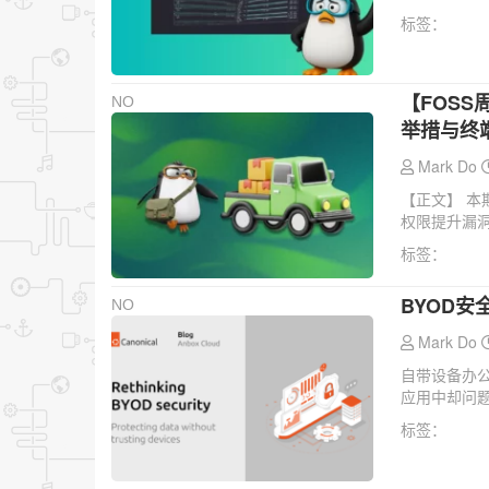
标签：
【FOSS周
NO
举措与终
Mark Do
【正文】 本期
权限提升漏洞Di
标签：
BYOD
NO
Mark Do
自带设备办公
应用中却问题
标签：