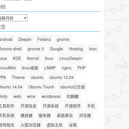
归档
标签
Android
Deepin
Fedora
gnome
Gnome-shell
gnome 3
Google
Hosting
Icon
Java
KDE
Kernel
linux
LinuxDeepin
LinuxMint
linux桌面
LNMP
nginx
PHP
PPA
Theme
ubuntu
ubuntu 12.04
ubuntu 14.04
Ubuntu Touch
ubuntu衍生版
Unity
web
wine
wordpress
优麒麟
工具软件
开源信息
开源系统
开源软件
手机
手机系统
播放器
服务器
桌面美化
浏览器
游戏相关
火狐浏览器
虚拟主机
谷歌