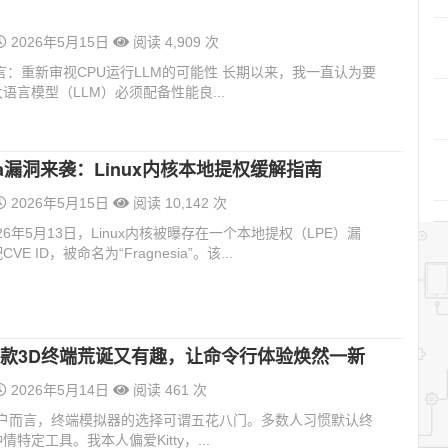
2026年5月15日
阅读 4,909 次
言：重新审视CPU运行LLM的可能性 长期以来，我一直认为要
语言模型（LLM）必须配备性能良...
esia漏洞来袭：Linux内核本地提权缓解指南
2026年5月15日
阅读 10,142 次
26年5月13日，Linux内核被曝存在一个本地提权（LPE）漏
E ID，被命名为“Fragnesia”。该...
：这款3D终端荒诞又有趣，让命令行体验焕然一新
2026年5月14日
阅读 461 次
x用户而言，终端模拟器的选择可谓五花八门。多数人习惯默认终
特定工具。我本人偏爱Kitty，...