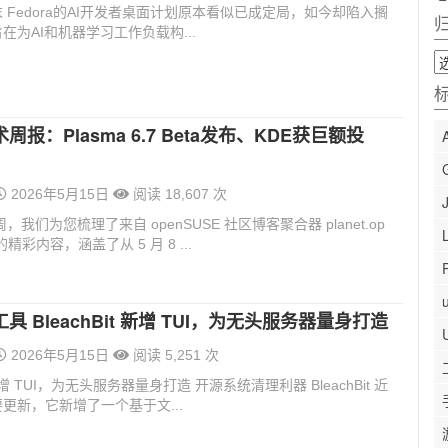
 Fedora的AI开发者桌面计划原本看似已成定局，如今却陷入搁
在为AI和机器学习工作负载构...
归
档
报：Plasma 6.7 Beta发布、KDE获巨额投
2026年5月15日
阅读 18,607 次
，我们为您梳理了来自 openSUSE 社区博客聚合器 planet.op
g 的精彩内容，涵盖了从 5 月 8 ...
具 BleachBit 新增 TUI，为无头服务器量身打造
2026年5月15日
阅读 5,251 次
t 新增 TUI，为无头服务器量身打造 开源系统清理利器 BleachBit 近
更新，它新增了一个基于文...