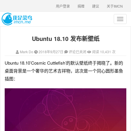
用户登录
捐赠
建议
关于IMCN
T
o
g
Ubuntu 18.10 发布新壁纸
g
l
e
Mark Do
2018年9月27日
评论已关闭
阅读 10,431 次
n
a
Ubuntu 18.10’Cosmic Cuttlefish’的默认壁纸终于揭晓了。新的
v
桌面背景是一个奢华的艺术吉祥物，这次是一个同心圆形墨鱼
i
g
插图：
a
t
i
o
n