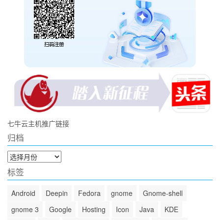
七牛云主机推广链接
归档
归
档
标签
Android
Deepin
Fedora
gnome
Gnome-shell
gnome 3
Google
Hosting
Icon
Java
KDE