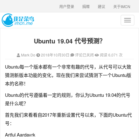
用户登录
捐赠
建议
关于IMCN
T
o
g
Ubuntu 19.04 代号预测？
g
l
e
Mark Do
2018年10月30日
评论已关闭
阅读 6,071 次
n
a
Ubuntu每一个版本都有一个非常有趣的代号，从代号可以大致
v
猜测新版本功能的变化，现在我们来尝试猜测下一个Ubuntu版
i
g
本的名称！
a
Ubuntu的代号遵循着一定的规则，你认为Ubuntu 19.04的代号
t
i
是什么呢？
o
n
首先我们来看看自2017年重新设置代号以来，下面的Ubuntu代
号：
Artful Aardavrk