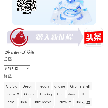
七牛云主机推广链接
归档
归
档
标签
Android
Deepin
Fedora
gnome
Gnome-shell
gnome 3
Google
Hosting
Icon
Java
KDE
Kernel
linux
LinuxDeepin
LinuxMint
linux桌面