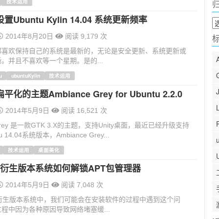
技术运用
Ubuntu Kylin 14.04 系统更新频率
归
档
2014年8月20日
阅读 9,179 次
都喜欢保持自己的系统是最新的，无论是安全更新、系统更新或
。并且不喜欢等一个星期。是的...
u
ubuntuKylin
技术运用
的主题Ambiance Grey for Ubuntu 2.2.0
2014年5月9日
阅读 16,521 次
e Grey 是一款GTK 3.X的主题，支持Unity桌面，最近已经升级支持
 14.04系统版本，Ambiance Grey...
技术运用
桌面美化
u及衍生版本系统如何解锁APT包管理器
2014年5月9日
阅读 7,048 次
u及衍生版本系统中，我们可能会在安装软件的过程中遇到这个问
程中因为各种原因导致网络堵塞缓...