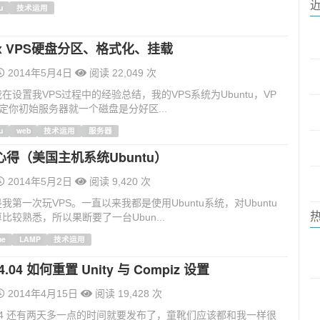
u
技术运用
ux VPS硬盘分区、格式化、挂载
2014年5月4日
阅读 22,049 次
在设置我VPS过程中的经验总结，我的VPS系统为Ubuntu，VP
定你初始服务器就一个磁盘是分好区...
u
web
技术运用
服务器
心得（美国主机系统Ubuntu）
2014年5月2日
阅读 9,420 次
我第一次玩VPS。一直以来我都是使用Ubuntu系统，对Ubuntu
比较熟悉，所以果断要了一台Ubun...
he
LAMP
技术运用
14.04 如何重置 Unity 与 Compiz 设置
2014年4月15日
阅读 19,428 次
 14.04 还有两天多一点的时间就要发布了，童靴们应该都和我一样很