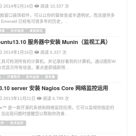
2014年2月14日
阅读 10,337 次
d是一款窗口装饰软件，可以让你的窗体变成半透明状，而且提供多
merald 已经有可很多年的历史，...
x桌面
技术运用
桌面美化
untu13.10 服务器中安装 Munin（监视工具）
2014年1月16日
阅读 6,337 次
监测工具可检测所有的计算机，并记录好看到的计算机。通过图形W
方式显示所有信息。重点是即插即用...
u
开源软件
技术运用
服务器
13.10 server 安装 Nagios Core 网络监控运用
2013年11月21日
阅读 6,789 次
® Core™ 是一款开源的系统和网络监控应用，它可以监视你指定的
当出现问题时提醒您以帮助你改善...
软件
技术运用