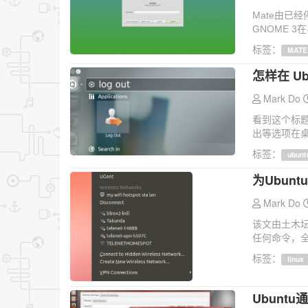
Mate由已
GNOME 
标签：
MATE
怎样在 Ub
Mark Do
看到这个标
出等选项在桌
标签：
ubunt
为Ubun
Mark Do
该文由土木
任何命令，全
标签：
linux
Ubunt