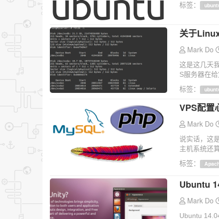
标签：
ubunt
关于Lin
Mark Do
这是这几天我
S服务器在给
标签：
ubunt
VPS配置
Mark Do
说实话，这是
主机系统还算
标签：
Apac
Ubuntu 
Mark Do
Ubuntu