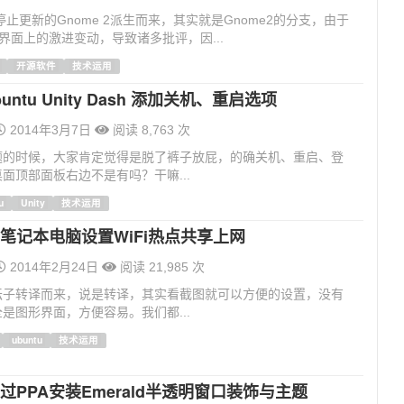
经停止更新的Gnome 2派生而来，其实就是Gnome2的分支，由于
3在界面上的激进变动，导致诸多批评，因...
开源软件
技术运用
untu Unity Dash 添加关机、重启选项
2014年3月7日
阅读 8,763 次
题的时候，大家肯定觉得是脱了裤子放屁，的确关机、重启、登
面顶部面板右边不是有吗？干嘛...
u
Unity
技术运用
tu笔记本电脑设置WiFi热点共享上网
2014年2月24日
阅读 21,985 次
坛子转译而来，说是转译，其实看截图就可以方便的设置，没有
是图形界面，方便容易。我们都...
ubuntu
技术运用
u通过PPA安装Emerald半透明窗口装饰与主题