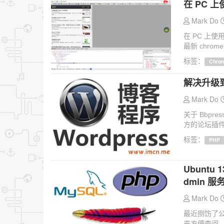
在 PC 
Mark Do
在 PC 上
最新 chro
标签：
Chro
解决升级到 b
Mark Do
关于 Bbpre
方的论坛插件
标签：
PHP
Ubuntu 1
dmin 
Mark Do
最近捯饬了公司
来方便查阅。