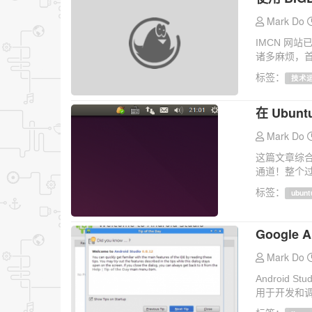
Mark Do
IMCN 网
诸多麻烦，首
标签：
技术
在 Ubun
Mark Do
这篇文章综合
通道！整个过
标签：
ubunt
Google 
Mark Do
Android 
用于开发和调试