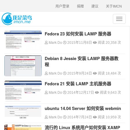
用户登录
捐赠
建议
关于IMCN
T
o
g
Fedora 23 如何安装 LAMP 服务器
g
Mark Do
l
2015年11月8日
阅读 20,358 次
e
n
Debian 8 Jessie 安装 LAMP 服务器教
a
程
v
i
Mark Do
2015年9月24日
阅读 18,484 次
g
Fedora 21 安装 LAMP 主机服务器
a
t
Mark Do
2014年12月17日
阅读 9,643 次
i
o
n
ubuntu 14.04 Server 如何安装 webmin
Mark Do
2014年7月24日
阅读 10,959 次
流行的 Linux 系统用户如何安装 XAMP