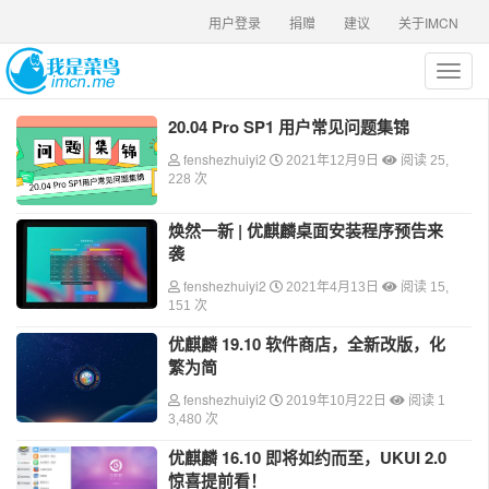
用户登录
捐赠
建议
关于IMCN
T
o
g
20.04 Pro SP1 用户常见问题集锦
g
fenshezhuiyi2
l
2021年12月9日
阅读 25,
228 次
e
n
a
焕然一新 | 优麒麟桌面安装程序预告来
v
袭
i
fenshezhuiyi2
2021年4月13日
阅读 15,
g
151 次
a
t
优麒麟 19.10 软件商店，全新改版，化
i
繁为简
o
fenshezhuiyi2
n
2019年10月22日
阅读 1
3,480 次
优麒麟 16.10 即将如约而至，UKUI 2.0
惊喜提前看！