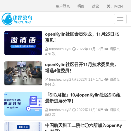
用户登录
捐赠
建议
关于IMCN
T
o
g
openKylin社区会员沙龙，11月25日北
g
京见！
l
e
fenshezhuiyi2
2022年11月17日
阅读 5,
n
476 次
a
openKylin社区召开11月技术委员会，
v
增选4位委员！
i
g
fenshezhuiyi2
2022年11月17日
阅读 5,
a
944 次
t
「SIG月报」10月openKylin社区SIG组
i
最新进展分享！
o
n
fenshezhuiyi2
2022年11月16日
阅读 9,
063 次
中国航天科工二院七〇六所加入openKy