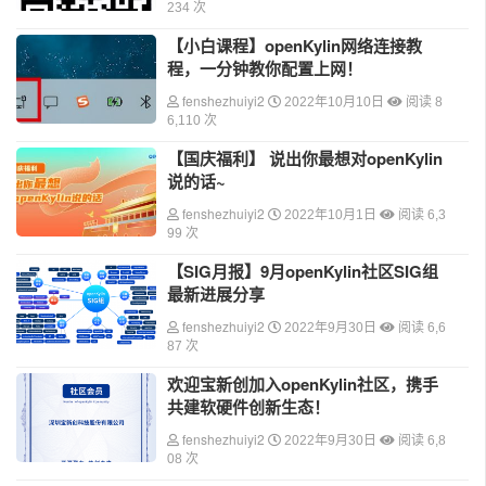
234 次
【小白课程】openKylin网络连接教
程，一分钟教你配置上网！
fenshezhuiyi2
2022年10月10日
阅读 8
6,110 次
【国庆福利】 说出你最想对openKylin
说的话~
fenshezhuiyi2
2022年10月1日
阅读 6,3
99 次
【SIG月报】9月openKylin社区SIG组
最新进展分享
fenshezhuiyi2
2022年9月30日
阅读 6,6
87 次
欢迎宝新创加入openKylin社区，携手
共建软硬件创新生态！
fenshezhuiyi2
2022年9月30日
阅读 6,8
08 次