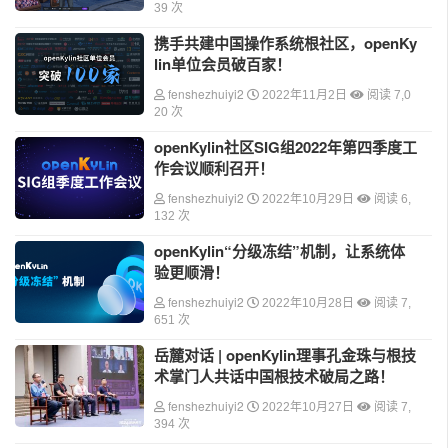
39 次
携手共建中国操作系统根社区，openKy
lin单位会员破百家！
fenshezhuiyi2
2022年11月2日
阅读 7,0
20 次
openKylin社区SIG组2022年第四季度工
作会议顺利召开！
fenshezhuiyi2
2022年10月29日
阅读 6,
132 次
openKylin“分级冻结”机制，让系统体
验更顺滑！
fenshezhuiyi2
2022年10月28日
阅读 7,
651 次
岳麓对话 | openKylin理事孔金珠与根技
术掌门人共话中国根技术破局之路！
fenshezhuiyi2
2022年10月27日
阅读 7,
394 次