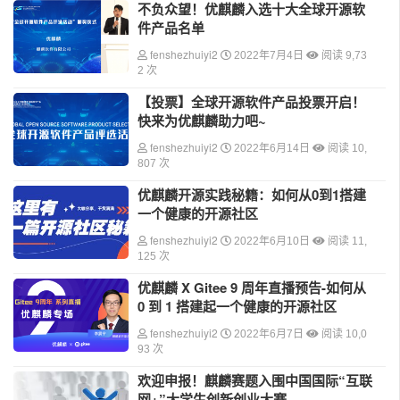
不负众望！优麒麟入选十大全球开源软
件产品名单
fenshezhuiyi2
2022年7月4日
阅读 9,73
2 次
【投票】全球开源软件产品投票开启！
快来为优麒麟助力吧~
fenshezhuiyi2
2022年6月14日
阅读 10,
807 次
优麒麟开源实践秘籍：如何从0到1搭建
一个健康的开源社区
fenshezhuiyi2
2022年6月10日
阅读 11,
125 次
​优麒麟 X Gitee 9 周年直播预告-如何从
0 到 1 搭建起一个健康的开源社区
fenshezhuiyi2
2022年6月7日
阅读 10,0
93 次
欢迎申报！麒麟赛题入围中国国际“互联
网+”大学生创新创业大赛