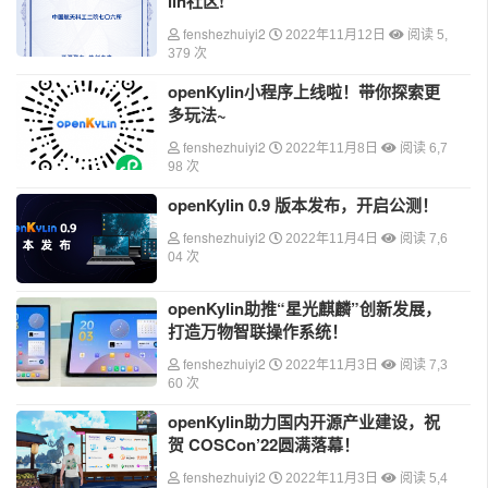
lin社区!
fenshezhuiyi2
2022年11月12日
阅读 5,
379 次
openKylin小程序上线啦！带你探索更
多玩法~
fenshezhuiyi2
2022年11月8日
阅读 6,7
98 次
openKylin 0.9 版本发布，开启公测！
fenshezhuiyi2
2022年11月4日
阅读 7,6
04 次
openKylin助推“星光麒麟”创新发展，
打造万物智联操作系统！
fenshezhuiyi2
2022年11月3日
阅读 7,3
60 次
openKylin助力国内开源产业建设，祝
贺 COSCon’22圆满落幕！
fenshezhuiyi2
2022年11月3日
阅读 5,4