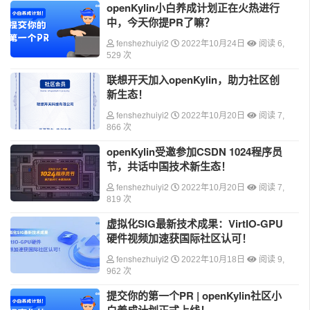
openKylin小白养成计划正在火热进行
中，今天你提PR了嘛？
fenshezhuiyi2
2022年10月24日
阅读 6,
529 次
联想开天加入openKylin，助力社区创
新生态！
fenshezhuiyi2
2022年10月20日
阅读 7,
866 次
openKylin受邀参加CSDN 1024程序员
节，共话中国技术新生态！
fenshezhuiyi2
2022年10月20日
阅读 7,
819 次
虚拟化SIG最新技术成果：VirtIO-GPU
硬件视频加速获国际社区认可！
fenshezhuiyi2
2022年10月18日
阅读 9,
962 次
提交你的第一个PR | openKylin社区小
白养成计划正式上线！