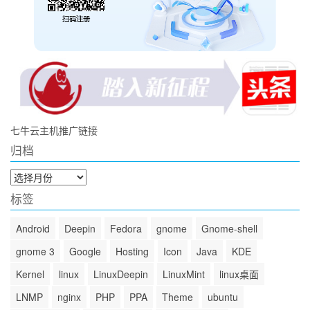
七牛云主机推广链接
归档
归
档
标签
Android
Deepin
Fedora
gnome
Gnome-shell
gnome 3
Google
Hosting
Icon
Java
KDE
Kernel
linux
LinuxDeepin
LinuxMint
linux桌面
LNMP
nginx
PHP
PPA
Theme
ubuntu