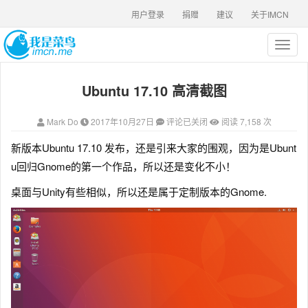
用户登录
捐赠
建议
关于IMCN
T
o
g
Ubuntu 17.10 高清截图
g
l
e
Mark Do
2017年10月27日
评论已关闭
阅读 7,158 次
n
a
新版本Ubuntu 17.10 发布，还是引来大家的围观，因为是Ubunt
v
u回归Gnome的第一个作品，所以还是变化不小！
i
g
桌面与Unity有些相似，所以还是属于定制版本的Gnome.
a
t
i
o
n