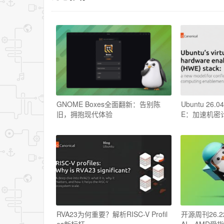
GNOME Boxes全面翻新：告别陈
Ubuntu 26
旧，拥抱现代体验
E：加速机密
RVA23为何重要？解析RISC-V Profil
开源周刊26.22
es新标杆
AI，AMD受