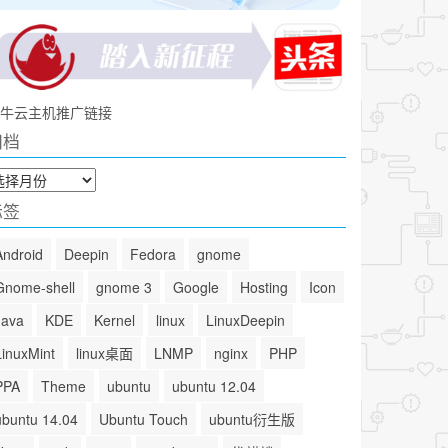
牛云主机推广链接
归档
标签
Android
Deepin
Fedora
gnome
Gnome-shell
gnome 3
Google
Hosting
Icon
Java
KDE
Kernel
linux
LinuxDeepin
LinuxMint
linux桌面
LNMP
nginx
PHP
PPA
Theme
ubuntu
ubuntu 12.04
ubuntu 14.04
Ubuntu Touch
ubuntu衍生版