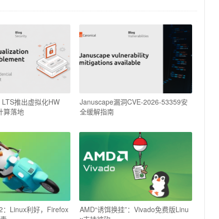
.04 LTS推出虚拟化HW
Januscape漏洞CVE-2026-53359安
计算落地
全缓解指南
：Linux利好，Firefox
AMD“诱饵换挂”：Vivado免费版Linu
指责
x支持被砍