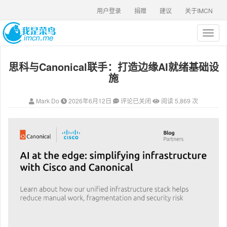
用户登录
捐赠
建议
关于IMCN
T
o
g
思科与Canonical联手：打造边缘AI就绪基础设
g
l
施
e
n
Mark Do
2026年6月12日
评论已关闭
阅读 5,869 次
a
v
i
g
a
t
i
o
n