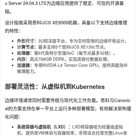
u Server 24.04.3 LTS为边缘应用提供了稳定、可信的开源基
础。
设计指南采用思科UCS XE9305机箱，具备以下支持边缘推理
的特性：
外形尺寸：
3U短深度平台，专为空间受限的边缘环境设计。
计算节点：
最多支持5个思科UCS XE130c节点。
处理器：
第6代英特尔至强SoC（每节点最多32核）。
内存：
高达768GB DDR5，实现高吞吐数据处理。
加速器：
专用NVIDIA L4 Tensor Core GPU，提供高能效AI
推理能力。
部署灵活性：从虚拟机到Kubernetes
边缘环境通常同时需要传统与现代化工作负载。思科与Canonic
al的方案支持在单一平台上运行多种部署模型，有效解决架构僵
化问题：
系统容器与虚拟机（LXD）：
LXD将容器视为轻量级虚拟
机，提供类VM体验与容器效率，非常适合托管完整Linux发