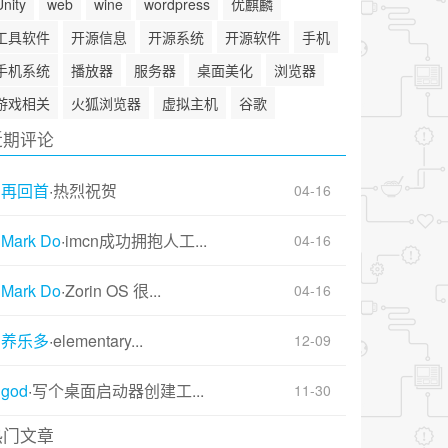
Unity
web
wine
wordpress
优麒麟
工具软件
开源信息
开源系统
开源软件
手机
手机系统
播放器
服务器
桌面美化
浏览器
游戏相关
火狐浏览器
虚拟主机
谷歌
近期评论
再回首
·
热烈祝贺
04-16
Mark Do
·
imcn成功拥抱人工...
04-16
Mark Do
·
Zorin OS 很...
04-16
养乐多
·
elementary...
12-09
god
·
写个桌面启动器创建工...
11-30
热门文章