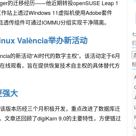
öger的迁移经历——他近期转投openSUSE Leap 1
上透过Windows 11虚拟机使用Adobe套件
验，且透传组件可通过IOMMU分组实现干净隔离。
七
ux València举办新活动
归
lència的新活动“AI时代的数字主权”。该活动定于6月
档
持在线观看，旨在提供恢复技术自主权的具体替代方
、更强大
正式上线。该版本历经三个月积极开发，重点改进了数据库迁
章还回顾了digiKam 9.0的主要特性，方便错过