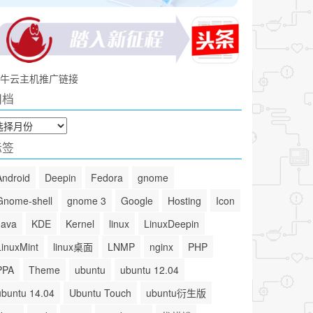
牛云主机推广链接
归档
标签
Android
Deepin
Fedora
gnome
Gnome-shell
gnome 3
Google
Hosting
Icon
Java
KDE
Kernel
linux
LinuxDeepin
LinuxMint
linux桌面
LNMP
nginx
PHP
PPA
Theme
ubuntu
ubuntu 12.04
ubuntu 14.04
Ubuntu Touch
ubuntu衍生版