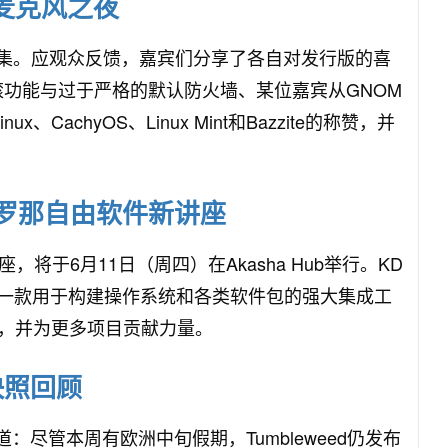
开放麦克风之夜
n播客第205集。应观众反馈，嘉宾们分享了各自对发行版的喜
er回滚功能与过于严格的默认防火墙、某位嘉宾从GNOM
nux、CachyOS、Linux Mint和Bazzite的称赞，并
—巴塞罗那自由软件新讲座
将于6月11日（周四）在Akasha Hub举行。KD
Stream——一款用于构建操作系统和各类软件包的强大集成工
，并为更多项目贡献力量。
周快照回顾
ger共同报道：尽管本周有欧洲中旬假期，Tumbleweed仍发布