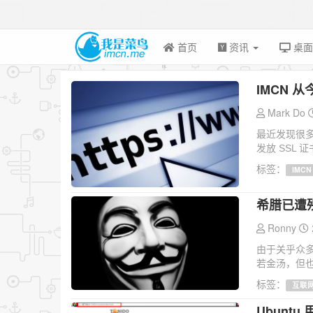
首页
资讯
桌
IMCN 
Mark Do
最近发现很多
发放 SSL 
标签：
IMCN
希腊已遭
Ronny
由于关乎众
若金汤，但也
标签：
互联
Ubuntu