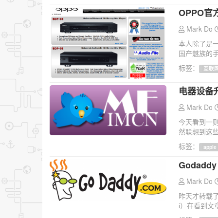
OPPO
Mark Do
本人除了是
国产魅族的手
标签：
互联
电器设备
Mark Do
今天看到一则
然联想到这些
标签：
apple
Godad
Mark Do
昨天才转载了一
i）在看到文