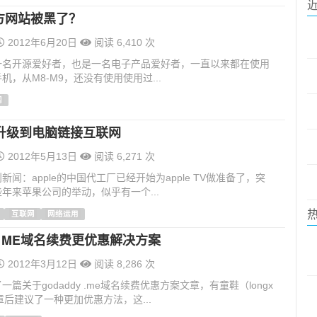
官方网站被黑了？
2012年6月20日
阅读 6,410 次
一名开源爱好者，也是一名电子产品爱好者，一直以来都在使用
机，从M8-M9，还没有使用使用过...
网
升级到电脑链接互联网
2012年5月13日
阅读 6,271 次
新闻：apple的中国代工厂已经开始为apple TV做准备了，突
年来苹果公司的举动，似乎有一个...
互联网
网络运用
dy ME域名续费更优惠解决方案
2012年3月12日
阅读 8,286 次
篇关于godaddy .me域名续费优惠方案文章，有童鞋（longx
章后建议了一种更加优惠方法，这...