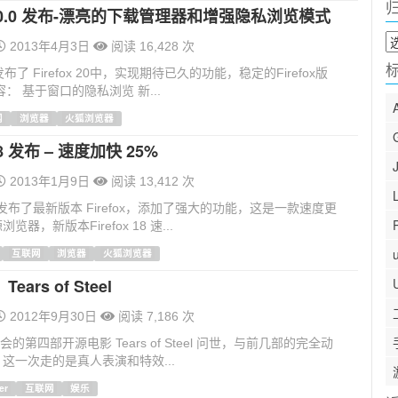
ox 20.0 发布-漂亮的下载管理器和增强隐私浏览模式
归
2013年4月3日
阅读 16,428 次
档
经发布了 Firefox 20中，实现期待已久的功能，稳定的Firefox版
： 基于窗口的隐私浏览 新...
网
浏览器
火狐浏览器
 18 发布 – 速度加快 25%
2013年1月9日
阅读 13,412 次
 公司发布了最新版本 Firefox，添加了强大的功能，这是一款速度更
器，新版本Firefox 18 速...
互联网
浏览器
火狐浏览器
ars of Steel
2012年9月30日
阅读 7,186 次
基金会的第四部开源电影 Tears of Steel 问世，与前几部的完全动
这一次走的是真人表演和特效...
er
互联网
娱乐