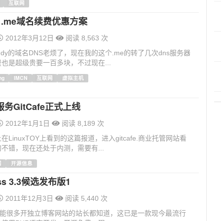
互联网
dy .me域名续费优惠方案
2012年3月12日
阅读 8,563 次
addy的域名DNS老烦了，现在我的这个.me的转了几次dns服务器
也是超级贵要一百多块，不过现在...
ng
IMCN
互联网
虚拟主机
务GitCafe正式上线
2012年1月1日
阅读 8,189 次
LinuxTOY上看到的这篇报道，进入gitcafe.商业托管网站看
不错，现在还处于内测，需要有...
网
开源信息
ess 3.3候选发布版1
2011年12月3日
阅读 5,440 次
ess可能很多开独立博客网站的站长都知道，这已是一款现今最流行