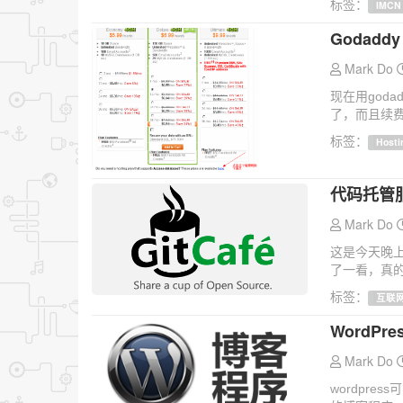
标签：
IMCN
Godad
Mark Do
现在用god
了，而且续费
标签：
Hosti
代码托管服
Mark Do
这是今天晚上在
了一看，真的
标签：
互联
WordPr
Mark Do
wordpr