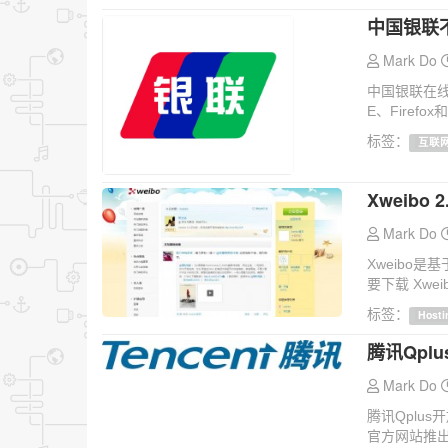
中国银联不
Mark Do
中国银联在线
E、Firefo
标签：
互联
Xweibo
Mark Do
Xweibo
要下载 Xwe
标签：
Hosti
腾讯Qpl
Mark Do
腾讯Qplu
官方网站推出