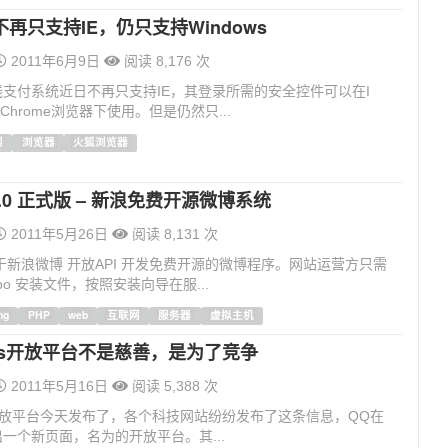
再只支持IE，仍只支持Windows
2011年6月9日
阅读 8,176 次
支付系统近日不再只支持IE，其登录所需的安全控件可以在I
x和Chrome浏览器下使用。但是仍然只...
网
浏览器
火狐浏览器
 2.0 正式版 – 新浪免费开源微博系统
2011年5月26日
阅读 8,131 次
是基于新浪微博 开放API 开发免费开源的微博程序。网站运营方只需
ibo 安装文件，按照安装向导在服...
ng
PHP
web
互联网
服务器
虚拟主机
us开放平台不是慈善，是为了竞争
2011年5月16日
阅读 5,388 次
s开放平台今天发布了，各个科技网站纷纷发布了这条信息，QQ在
一个新页面，名为的开放平台。其...