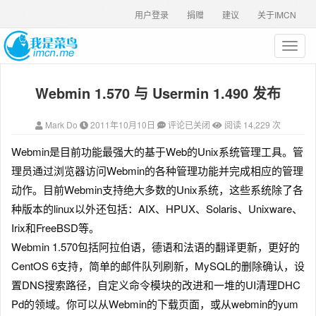
用户登录
捐赠
建议
关于IMCN
T
o
g
Webmin 1.570 与 Usermin 1.490 发布
g
l
e
Mark Do
2011年10月10日
评论已关闭
阅读 14,229 次
n
a
Webmin是目前功能最强大的基于Web的Unix系统管理工具。
管
v
理员通过浏览器访问Webmin的各种管理功能并完成相应的管理
i
g
动作。目前Webmin支持绝大多数的Unix系统，这些系统除了各
a
种版本的linux以外还包括：AIX、HPUX、Solaris、Unixware、
t
Irix和FreeBSD等。
i
o
Webmin 1.570包括阿拉伯语，德语和法语的翻译更新，更好的
n
CentOS 6支持，简单的邮件队列刷新，MySQL的删除确认，设
置DNS搜索路径，自定义命令模块的改进和一堆的UI清理DHC
Pd的领域。你可以从Webmin的下载页面，或从webmin的yum