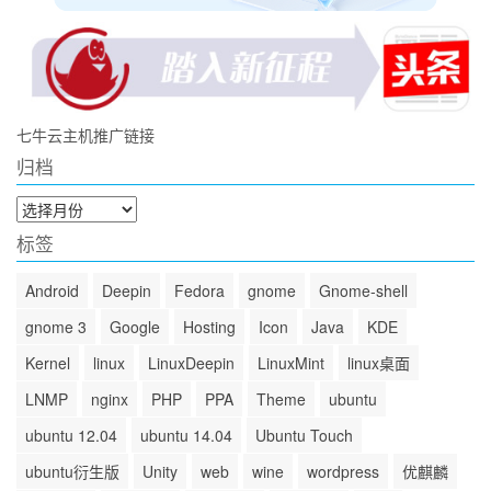
七牛云主机推广链接
归档
归
档
标签
Android
Deepin
Fedora
gnome
Gnome-shell
gnome 3
Google
Hosting
Icon
Java
KDE
Kernel
linux
LinuxDeepin
LinuxMint
linux桌面
LNMP
nginx
PHP
PPA
Theme
ubuntu
ubuntu 12.04
ubuntu 14.04
Ubuntu Touch
ubuntu衍生版
Unity
web
wine
wordpress
优麒麟