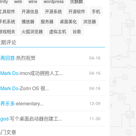
Unity
web
wine
wordpress
优麒麟
工具软件
开源信息
开源系统
开源软件
手机
手机系统
播放器
服务器
桌面美化
浏览器
游戏相关
火狐浏览器
虚拟主机
谷歌
近期评论
再回首
·
热烈祝贺
04-16
Mark Do
·
imcn成功拥抱人工...
04-16
Mark Do
·
Zorin OS 很...
04-16
养乐多
·
elementary...
12-09
god
·
写个桌面启动器创建工...
11-30
热门文章