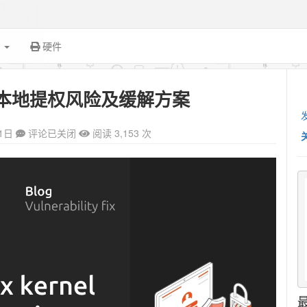
面
硬件
洞：本地提权风险及缓解方案
1日
评论已关闭
阅读 3,153 次