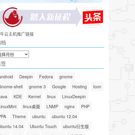
牛云主机推广链接
归档
标签
Android
Deepin
Fedora
gnome
Gnome-shell
gnome 3
Google
Hosting
Icon
Java
KDE
Kernel
linux
LinuxDeepin
LinuxMint
linux桌面
LNMP
nginx
PHP
PPA
Theme
ubuntu
ubuntu 12.04
ubuntu 14.04
Ubuntu Touch
ubuntu衍生版