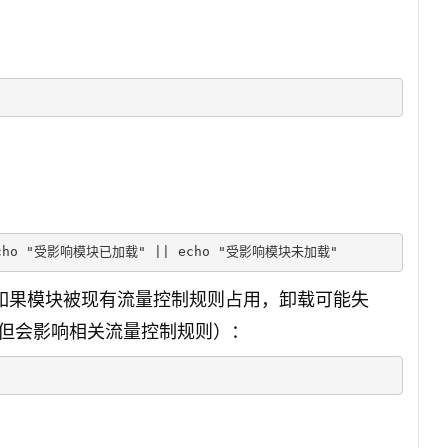
 && echo "受影响模块已加载" || echo "受影响模块未加载"
但如果模块被现有流量控制规则占用，卸载可能失
但会影响相关流量控制规则）：