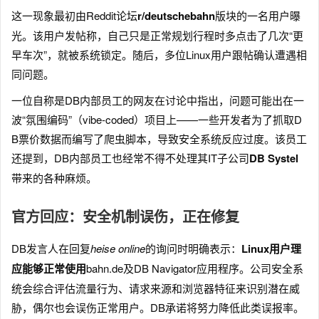
这一现象最初由Reddit论坛
r/deutschebahn
版块的一名用户曝
光。该用户发帖称，自己只是正常规划行程时多点击了几次“更
早车次”，就被系统锁定。随后，多位Linux用户跟帖确认遭遇相
同问题。
一位自称是DB内部员工的网友在讨论中指出，问题可能出在一
波“氛围编码”（vibe-coded）项目上——一些开发者为了抓取D
B票价数据而编写了爬虫脚本，导致安全系统反应过度。该员工
还提到，DB内部员工也经常不得不处理其IT子公司
DB Systel
带来的各种麻烦。
官方回应：安全机制误伤，正在修复
DB发言人在回复
heise online
的询问时明确表示：
Linux用户理
应能够正常使用
bahn.de及DB Navigator应用程序。公司安全系
统会综合评估流量行为、请求来源和浏览器特征来识别潜在威
胁，偶尔也会误伤正常用户。DB承诺将努力降低此类误报率。