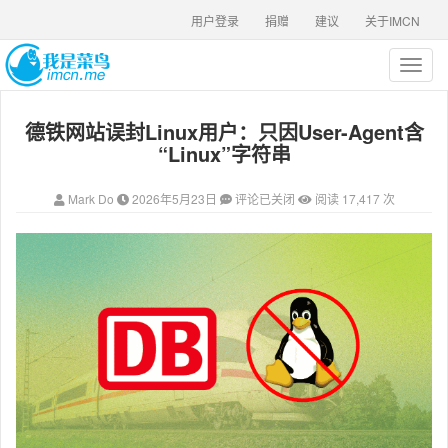
用户登录
捐赠
建议
关于IMCN
T
o
g
德铁网站误封Linux用户：只因User-Agent含
g
l
“Linux”字符串
e
n
Mark Do
2026年5月23日
评论已关闭
阅读 17,417 次
a
v
i
g
a
t
i
o
n