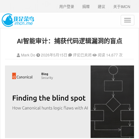
用户登录
捐赠
建议
关于IMCN
T
o
g
AI智能审计：捕获代码逻辑漏洞的盲点
g
l
e
Mark Do
2026年5月15日
评论已关闭
阅读 14,677 次
n
a
v
i
g
a
t
i
o
n