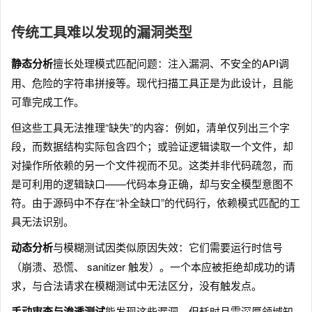
传统工具难以发现的漏洞类型
静态分析
擅长处理模式匹配问题：注入漏洞、不安全的API调
用、危险的字符串拼接等。现代扫描工具正是为此设计，且能
可靠完成工作。
但这些工具无法推理“缺失”的内容：例如，清单仅列出三个字
段，而数据结构实际包含四个；或验证逻辑读取一个文件，却
对操作所依赖的另一个文件视而不见。这类并非代码疏忽，而
是可利用的逻辑缺口——代码本身正确，却与安全模型意图不
符。由于源码中不存在“补全缺口”的代码行，依赖模式匹配的工
具无法识别。
动态分析
与模糊测试因类似原因失效：它们需要运行时信号
（崩溃、恐慌、 sanitizer 触发）。一个本应被拒绝却成功的请
求，与合法请求在模糊测试中无法区分，没有触发点。
手动审查与渗透测试
能发现这些漏洞，但耗时且需深厚领域知