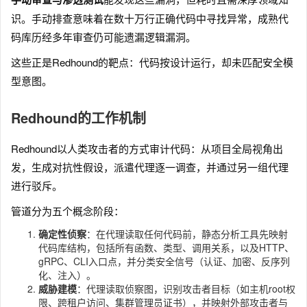
识。手动排查意味着在数十万行正确代码中寻找异常，成熟代
码库历经多年审查仍可能遗漏逻辑漏洞。
这些正是Redhound的靶点：代码按设计运行，却未匹配安全模
型意图。
Redhound的工作机制
Redhound以人类攻击者的方式审计代码：从项目全局视角出
发，生成对抗性假设，派遣代理逐一调查，并通过另一组代理
进行驳斥。
管道分为五个概念阶段：
确定性侦察
：在代理读取任何代码前，静态分析工具先映射
代码库结构，包括所有函数、类型、调用关系，以及HTTP、
gRPC、CLI入口点，并分类安全信号（认证、加密、反序列
化、注入）。
威胁建模
：代理读取侦察图，识别攻击者目标（如主机root权
限、跨租户访问、集群管理员证书），并映射外部攻击者与