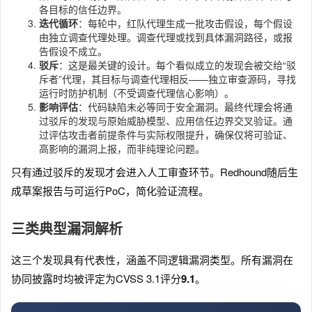
各目标的信任边界。
迭代循环
：每轮中，红队代理生成一批攻击假设，每个假设
由独立调查代理处理。调查代理或找到具体漏洞路径，或报
告假设不成立。
驳斥
：这是最关键的设计。每个看似成立的发现会被交给“驳
斥者”代理，其目标与调查代理相反——独立审查源码，寻找
运行时防护机制（不受调查代理信心影响）。
影响评估
：代码缺陷未必等同于安全漏洞。最终代理会将通
过驳斥的发现与原始威胁模型、应用信任边界交叉验证。通
过评估攻击者前提条件与实际权限提升，确保仅将可验证、
高影响的漏洞上报，而非纯理论问题。
只有通过驳斥的发现才会进入人工审查环节。Redhound随后生
成草案报告与可运行PoC，简化验证流程。
三类典型漏洞解析
这三个发现具有代表性，涵盖不同逻辑漏洞类型。所有漏洞在
协同披露时均被评定为CVSS 3.1评分
9.1
。