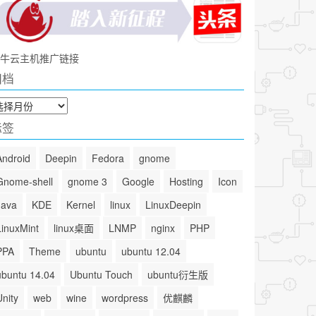
牛云主机推广链接
归档
标签
Android
Deepin
Fedora
gnome
Gnome-shell
gnome 3
Google
Hosting
Icon
Java
KDE
Kernel
linux
LinuxDeepin
LinuxMint
linux桌面
LNMP
nginx
PHP
PPA
Theme
ubuntu
ubuntu 12.04
ubuntu 14.04
Ubuntu Touch
ubuntu衍生版
Unity
web
wine
wordpress
优麒麟