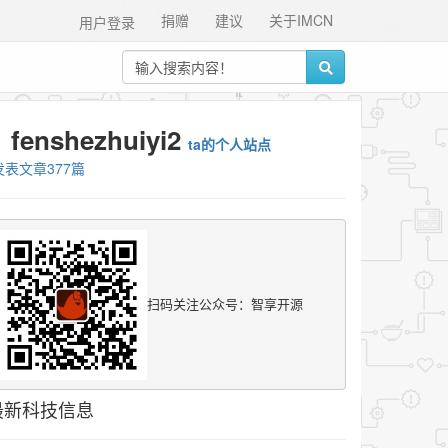
捐赠
建议
关于IMCN
用户登录
fenshezhuiyi2
ta的个人站点
发表文章377篇
扫码关注公众号：智享开源
最新科技信息