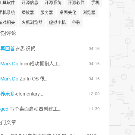
工具软件
开源信息
开源系统
开源软件
手机
手机系统
播放器
服务器
桌面美化
浏览器
游戏相关
火狐浏览器
虚拟主机
谷歌
近期评论
再回首
·
热烈祝贺
04-16
Mark Do
·
imcn成功拥抱人工...
04-16
Mark Do
·
Zorin OS 很...
04-16
养乐多
·
elementary...
12-09
god
·
写个桌面启动器创建工...
11-30
热门文章