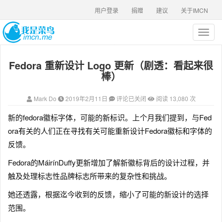
用户登录
捐赠
建议
关于IMCN
T
o
g
Fedora 重新设计 Logo 更新（剧透：看起来很
g
l
棒）
e
n
Mark Do
2019年2月11日
评论已关闭
阅读 13,080 次
a
v
新的fedora徽标字体，可能的新标识。上个月我们提到，与Fed
i
ora有关的人们正在寻找有关可能重新设计Fedora徽标和字体的
g
a
反馈。
t
Fedora的MáirínDuffy更新增加了解新徽标背后的设计过程，并
i
o
触及处理标志性品牌标志所带来的复杂性和挑战。
n
她还透露，根据迄今收到的反馈，缩小了可能的新设计的选择
范围。