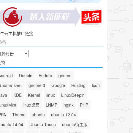
牛云主机推广链接
归档
标签
Android
Deepin
Fedora
gnome
Gnome-shell
gnome 3
Google
Hosting
Icon
Java
KDE
Kernel
linux
LinuxDeepin
LinuxMint
linux桌面
LNMP
nginx
PHP
PPA
Theme
ubuntu
ubuntu 12.04
ubuntu 14.04
Ubuntu Touch
ubuntu衍生版