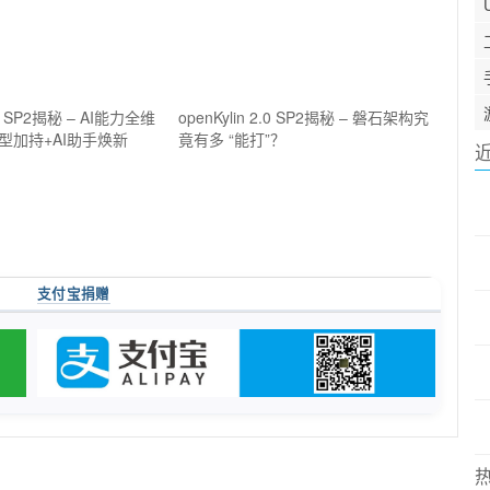
2.0 SP2揭秘 – AI能力全维
openKylin 2.0 SP2揭秘 – 磐石架构究
型加持+AI助手焕新
竟有多 “能打”？
支付宝捐赠