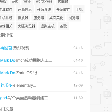
Unity
web
wine
wordpress
优麒麟
工具软件
开源信息
开源系统
开源软件
手机
手机系统
播放器
服务器
桌面美化
浏览器
游戏相关
火狐浏览器
虚拟主机
谷歌
近期评论
再回首
·
热烈祝贺
04-16
Mark Do
·
imcn成功拥抱人工...
04-16
Mark Do
·
Zorin OS 很...
04-16
养乐多
·
elementary...
12-09
god
·
写个桌面启动器创建工...
11-30
热门文章