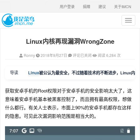
用户登录
捐赠
建议
关于IMCN
T
o
g
Linux内核再现漏洞WrongZone
g
l
e
Ronny
2018年9月27日
评论已关闭
阅读 6,284 次
n
a
v
Linux
导读
被公认为最安全，不过随着技术的不断进步，Linux内核
i
g
a
获取安卓手机的Root权限对于安卓手机的安全影响太大了，这
t
意味着安卓手机基本被黑客控制了，而且拥有最高权限，想做
i
什么都行。有关人士表示，市面上90%的安卓手机都存在这样
o
n
的隐患。可见此次漏洞影响范围是相当大的。