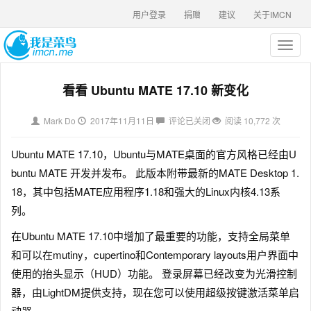
用户登录
捐赠
建议
关于IMCN
T
o
g
看看 Ubuntu MATE 17.10 新变化
g
l
e
Mark Do
2017年11月11日
评论已关闭
阅读 10,772 次
n
a
Ubuntu MATE 17.10，Ubuntu与MATE桌面的官方风格已经由U
v
i
buntu MATE 开发并发布。 此版本附带最新的MATE Desktop 1.
g
18，其中包括MATE应用程序1.18和强大的Linux内核4.13系
a
列。
t
i
在Ubuntu MATE 17.10中增加了最重要的功能，支持全局菜单
o
和可以在mutiny，cupertino和Contemporary layouts用户界面中
n
使用的抬头显示（HUD）功能。 登录屏幕已经改变为光滑控制
器，由LightDM提供支持，现在您可以使用超级按键激活菜单启
动器。