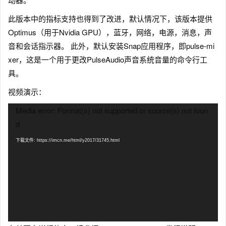
此版本中的指标支持也得到了改进，默认情况下，该版本提供
Optimus（用于Nvidia GPU），蓝牙，网络，电源，消息，声
音和会话指示器。 此外，默认安装Snap应用程序，即pulse-mi
xer，这是一个用于更改PulseAudio声音系统音量的命令行工
具。
视频演示：
视
Media error: Format(s) not supported or source(s) not foun
频
d
播
放
下载文件: https://imcn.me/html/y2017/31745.html
器