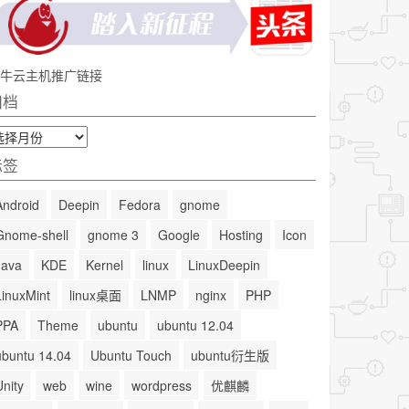
牛云主机推广链接
归档
标签
Android
Deepin
Fedora
gnome
Gnome-shell
gnome 3
Google
Hosting
Icon
Java
KDE
Kernel
linux
LinuxDeepin
LinuxMint
linux桌面
LNMP
nginx
PHP
PPA
Theme
ubuntu
ubuntu 12.04
ubuntu 14.04
Ubuntu Touch
ubuntu衍生版
Unity
web
wine
wordpress
优麒麟