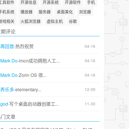
工具软件
开源信息
开源系统
开源软件
手机
手机系统
播放器
服务器
桌面美化
浏览器
游戏相关
火狐浏览器
虚拟主机
谷歌
近期评论
再回首
·
热烈祝贺
04-16
Mark Do
·
imcn成功拥抱人工...
04-16
Mark Do
·
Zorin OS 很...
04-16
养乐多
·
elementary...
12-09
god
·
写个桌面启动器创建工...
11-30
热门文章