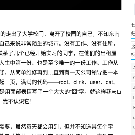
七
茫然的走出了大学校门。离开了校园的自己，不知东南
自己来说非常陌生的城市。没有工作、没有住所，
归
档
！联系了几个已经开始实习的同学，在他们的出租屋
人生中第一份、也是至今唯一的一份工作。工作从
修，从简单维修再到…直到有一天公司领导把一本
满满的代码——root、clink、user、cat、
定是用面部表情写了一个大大的“囧”字。就这样我与Li
、我不认识它！
需要，虽然每天都会用到，但并不知道其每个字