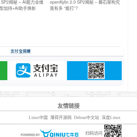
2.0 SP2揭秘 – AI能力全维
openKylin 2.0 SP2揭秘 – 磐石架构究
型加持+AI助手焕新
竟有多 “能打”？
支付宝捐赠
友情链接
Linux中国
薄荷开源网
Debian中文站
深度Linux
扫码访问