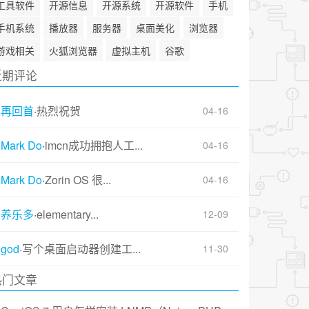
工具软件
开源信息
开源系统
开源软件
手机
手机系统
播放器
服务器
桌面美化
浏览器
游戏相关
火狐浏览器
虚拟主机
谷歌
近期评论
再回首
·
热烈祝贺
04-16
Mark Do
·
imcn成功拥抱人工...
04-16
Mark Do
·
Zorin OS 很...
04-16
养乐多
·
elementary...
12-09
god
·
写个桌面启动器创建工...
11-30
热门文章