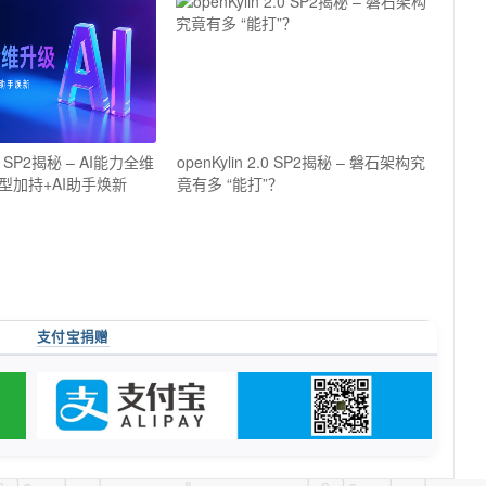
2.0 SP2揭秘 – AI能力全维
openKylin 2.0 SP2揭秘 – 磐石架构究
型加持+AI助手焕新
竟有多 “能打”？
支付宝捐赠