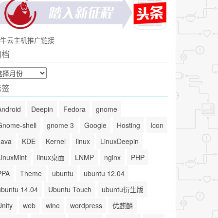
牛云主机推广链接
归档
标签
Android
Deepin
Fedora
gnome
Gnome-shell
gnome 3
Google
Hosting
Icon
Java
KDE
Kernel
linux
LinuxDeepin
LinuxMint
linux桌面
LNMP
nginx
PHP
PPA
Theme
ubuntu
ubuntu 12.04
ubuntu 14.04
Ubuntu Touch
ubuntu衍生版
Unity
web
wine
wordpress
优麒麟