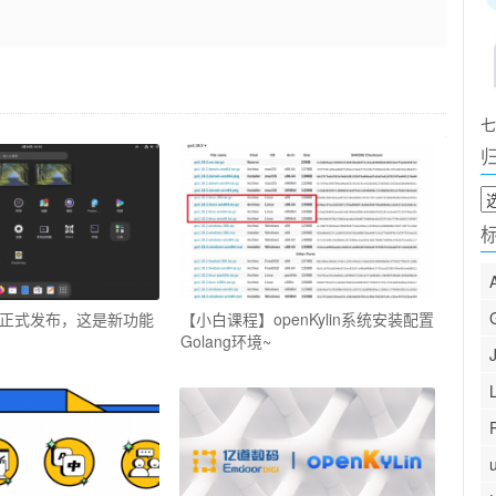
七
归
档
nt 22正式发布，这是新功能
【小白课程】openKylin系统安装配置
Golang环境~