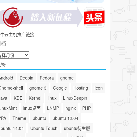
牛云主机推广链接
归档
标签
Android
Deepin
Fedora
gnome
Gnome-shell
gnome 3
Google
Hosting
Icon
Java
KDE
Kernel
linux
LinuxDeepin
LinuxMint
linux桌面
LNMP
nginx
PHP
PPA
Theme
ubuntu
ubuntu 12.04
ubuntu 14.04
Ubuntu Touch
ubuntu衍生版