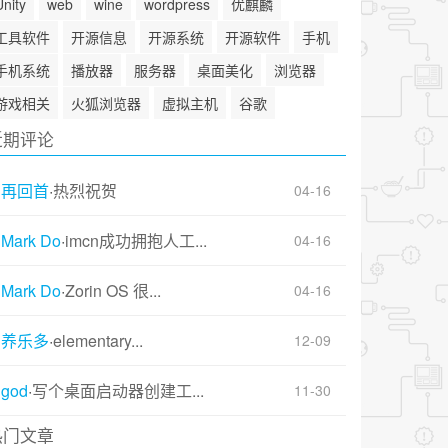
Unity
web
wine
wordpress
优麒麟
工具软件
开源信息
开源系统
开源软件
手机
手机系统
播放器
服务器
桌面美化
浏览器
游戏相关
火狐浏览器
虚拟主机
谷歌
近期评论
再回首
·
热烈祝贺
04-16
Mark Do
·
imcn成功拥抱人工...
04-16
Mark Do
·
Zorin OS 很...
04-16
养乐多
·
elementary...
12-09
god
·
写个桌面启动器创建工...
11-30
热门文章