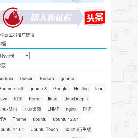
牛云主机推广链接
归档
标签
Android
Deepin
Fedora
gnome
Gnome-shell
gnome 3
Google
Hosting
Icon
Java
KDE
Kernel
linux
LinuxDeepin
LinuxMint
linux桌面
LNMP
nginx
PHP
PPA
Theme
ubuntu
ubuntu 12.04
ubuntu 14.04
Ubuntu Touch
ubuntu衍生版