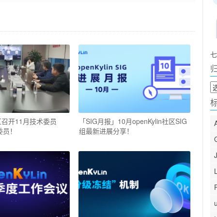
七
归
档
n社区召开11月技术委员
「SIG月报」10月openKylin社区SIG
委员！
组最新进展分享！