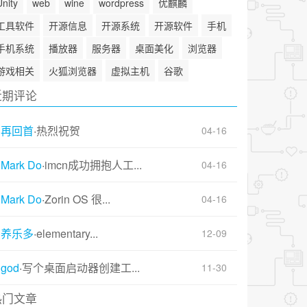
Unity
web
wine
wordpress
优麒麟
工具软件
开源信息
开源系统
开源软件
手机
手机系统
播放器
服务器
桌面美化
浏览器
游戏相关
火狐浏览器
虚拟主机
谷歌
近期评论
再回首
·
热烈祝贺
04-16
Mark Do
·
imcn成功拥抱人工...
04-16
Mark Do
·
Zorin OS 很...
04-16
养乐多
·
elementary...
12-09
god
·
写个桌面启动器创建工...
11-30
热门文章