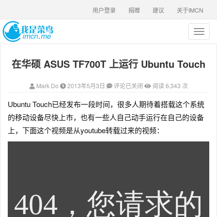
用户登录
捐赠
建议
关于IMCN
T
o
g
在华硕 ASUS TF700T 上运行 Ubuntu Touch
g
l
e
Mark Do
2013年5月3日
评论已关闭
阅读 6,343 次
n
a
Ubuntu Touch已经发布一段时间，很多人期待着搭载这个系统
v
的移动设备尽快上市，也有一些人自己动手运行在自己的设备
i
g
上，下面这个视频是从youtube转载过来的视频：
a
t
i
o
n