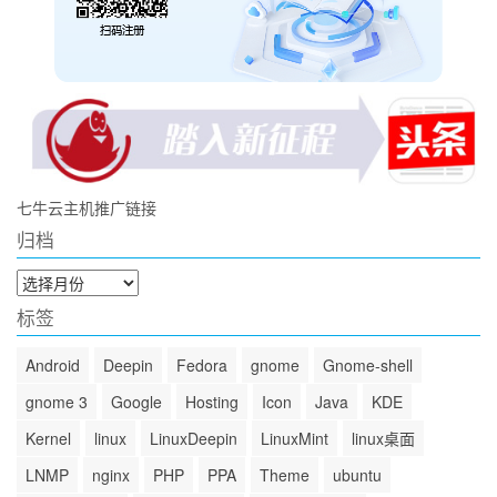
七牛云主机推广链接
归档
归
档
标签
Android
Deepin
Fedora
gnome
Gnome-shell
gnome 3
Google
Hosting
Icon
Java
KDE
Kernel
linux
LinuxDeepin
LinuxMint
linux桌面
LNMP
nginx
PHP
PPA
Theme
ubuntu