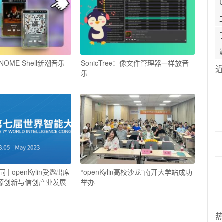
GNOME Shell新潮音乐
SonicTree：像文件管理器一样放音
乐
| openKylin受邀出席
“openKylin高校沙龙”南开大学站成功
开源创新与信创产业发展
举办