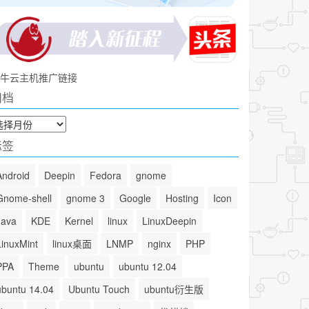
牛云主机推广链接
归档
标签
Android
Deepin
Fedora
gnome
Gnome-shell
gnome 3
Google
Hosting
Icon
Java
KDE
Kernel
linux
LinuxDeepin
LinuxMint
linux桌面
LNMP
nginx
PHP
PPA
Theme
ubuntu
ubuntu 12.04
ubuntu 14.04
Ubuntu Touch
ubuntu衍生版