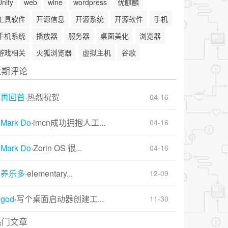
Unity
web
wine
wordpress
优麒麟
工具软件
开源信息
开源系统
开源软件
手机
手机系统
播放器
服务器
桌面美化
浏览器
游戏相关
火狐浏览器
虚拟主机
谷歌
近期评论
再回首
·
热烈祝贺
04-16
Mark Do
·
imcn成功拥抱人工...
04-16
Mark Do
·
Zorin OS 很...
04-16
养乐多
·
elementary...
12-09
god
·
写个桌面启动器创建工...
11-30
热门文章