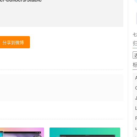
七
分享到微博
归
档