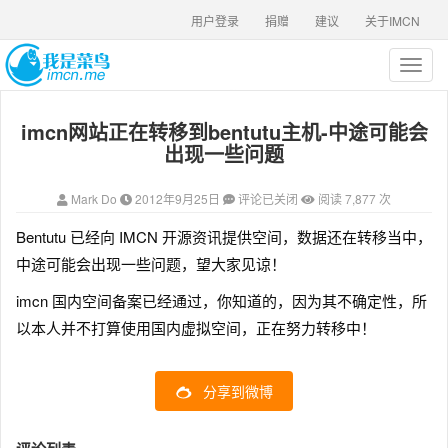
用户登录
捐赠
建议
关于IMCN
T
o
g
imcn网站正在转移到bentutu主机-中途可能会
g
l
出现一些问题
e
n
Mark Do
2012年9月25日
评论已关闭
阅读 7,877 次
a
v
Bentutu 已经向 IMCN 开源资讯提供空间，数据还在转移当中，
i
中途可能会出现一些问题，望大家见谅！
g
a
imcn 国内空间备案已经通过，你知道的，因为其不确定性，所
t
以本人并不打算使用国内虚拟空间，正在努力转移中！
i
o
n
分享到微博