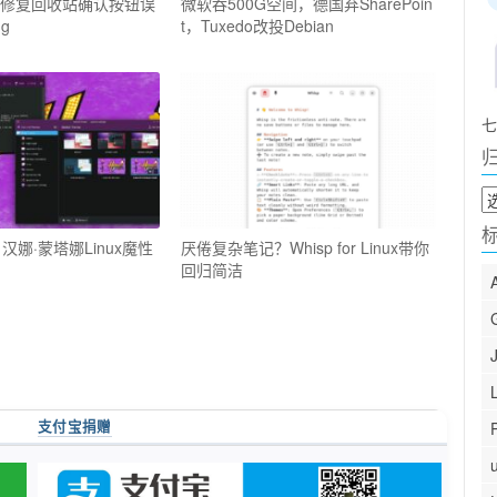
6.04修复回收站确认按钮误
微软吞500G空间，德国弃SharePoin
g
t，Tuxedo改投Debian
七
归
档
汉娜·蒙塔娜Linux魔性
厌倦复杂笔记？Whisp for Linux带你
回归简洁
支付宝捐赠