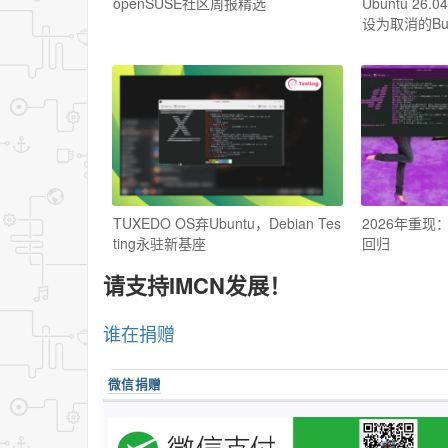
openSUSE社区周报精选
Ubuntu 2
设为取消的Bu
TUXEDO OS弃Ubuntu，Debian Tes
2026年重现：
ting永驻新基座
回归
请支持IMCN发展！
谁在捐赠
微信捐赠