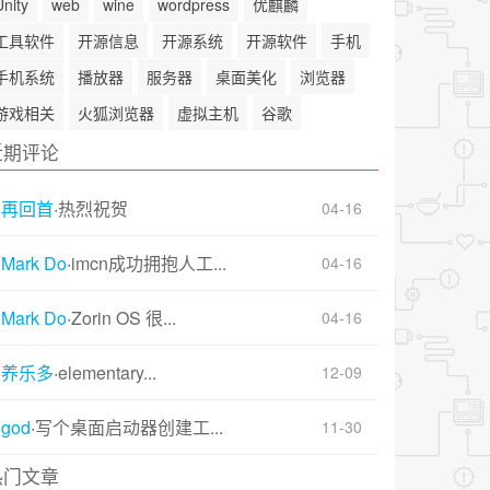
Unity
web
wine
wordpress
优麒麟
工具软件
开源信息
开源系统
开源软件
手机
手机系统
播放器
服务器
桌面美化
浏览器
游戏相关
火狐浏览器
虚拟主机
谷歌
近期评论
再回首
·
热烈祝贺
04-16
Mark Do
·
imcn成功拥抱人工...
04-16
Mark Do
·
Zorin OS 很...
04-16
养乐多
·
elementary...
12-09
god
·
写个桌面启动器创建工...
11-30
热门文章