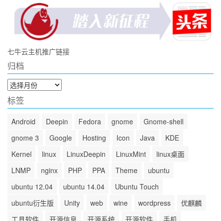
七牛云主机推广链接
归档
归
档
标签
Android
Deepin
Fedora
gnome
Gnome-shell
gnome 3
Google
Hosting
Icon
Java
KDE
Kernel
linux
LinuxDeepin
LinuxMint
linux桌面
LNMP
nginx
PHP
PPA
Theme
ubuntu
ubuntu 12.04
ubuntu 14.04
Ubuntu Touch
ubuntu衍生版
Unity
web
wine
wordpress
优麒麟
工具软件
开源信息
开源系统
开源软件
手机