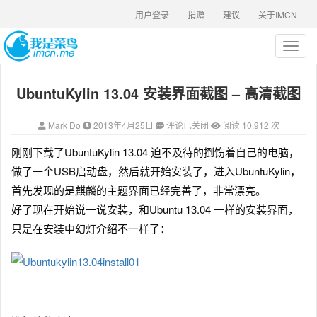
用户登录
捐赠
建议
关于IMCN
T
o
g
UbuntuKylin 13.04 安装界面截图 – 高清截图
g
l
e
Mark Do
2013年4月25日
评论已关闭
阅读 10,912 次
n
a
刚刚下载了UbuntuKylin 13.04 迫不及待的捯饬着自己的电脑，
v
做了一个USB启动盘，然后就开始安装了，进入UbuntuKylin，
i
g
首先发现的是麒麟的主题界面已经完善了，非常漂亮。
a
好了现在开始说一说安装，和Ubuntu 13.04 一样的安装界面，
t
只是在安装中幻灯介绍不一样了：
i
o
n