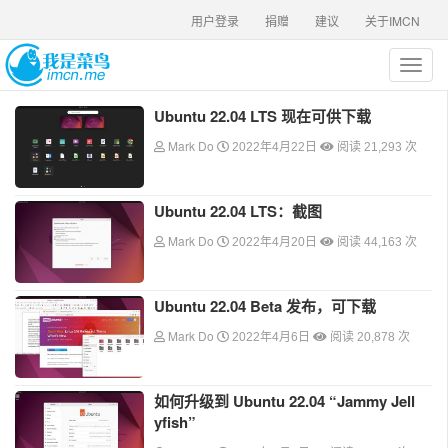
用户登录
捐赠
建议
关于IMCN
T
o
g
Ubuntu 22.04 LTS 现在可供下载
g
Mark Do
l
2022年4月22日
阅读 21,293 次
e
n
a
Ubuntu 22.04 LTS：截图
v
Mark Do
2022年4月20日
阅读 44,163 次
i
g
a
Ubuntu 22.04 Beta 发布，可下载
t
i
Mark Do
2022年4月6日
阅读 20,878 次
o
n
如何升级到 Ubuntu 22.04 “Jammy Jell
yfish”