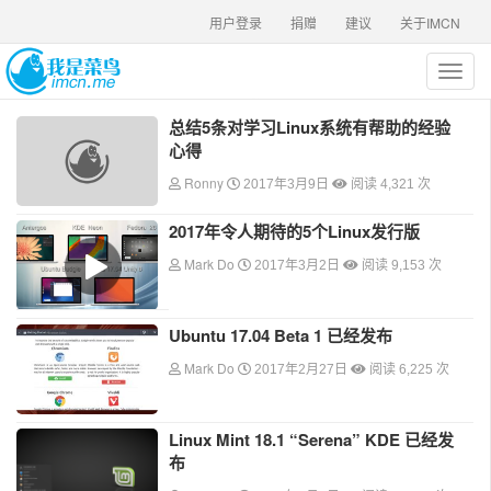
用户登录
捐赠
建议
关于IMCN
T
o
g
总结5条对学习Linux系统有帮助的经验
g
心得
l
e
Ronny
2017年3月9日
阅读 4,321 次
n
a
2017年令人期待的5个Linux发行版
v
Mark Do
2017年3月2日
阅读 9,153 次
i
g
a
Ubuntu 17.04 Beta 1 已经发布
t
i
Mark Do
2017年2月27日
阅读 6,225 次
o
n
Linux Mint 18.1 “Serena” KDE 已经发
布