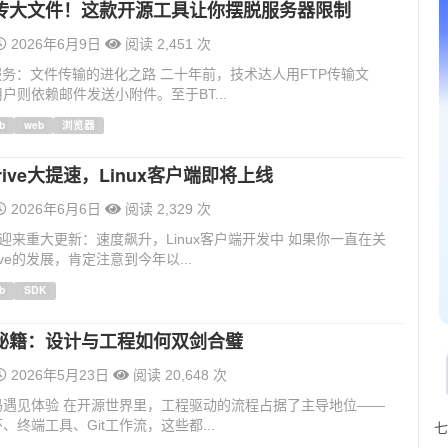
传大文件！这款开源工具让你摆脱服务器限制
2026年6月9日
阅读 2,451 次
服务：文件传输的进化之路 二十年前，技术达人用FTP传输文
户则依赖邮件发送小附件。至于BT...
b
web
浏览器
 Drive大提速，Linux客户端即将上线
2026年6月6日
阅读 2,329 次
Drive迎来重大更新：速度飙升，Linux客户端开发中 如果你一直在关
Drive的发展，肯定注意到今年以...
b
SDK
秘籍：设计与工程如何双剑合璧
2026年5月23日
阅读 20,648 次
码遇见体验 在开源世界里，工程驱动的流程占据了主导地位——
、终端工具、Git工作流，这些都...
七