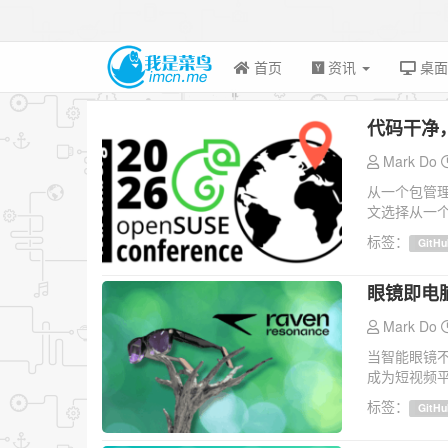
首页
资讯
桌
代码干净
Mark Do
从一个包管
文选择从一个
标签：
GitHu
眼镜即电脑
Mark Do
当智能眼镜不
成为短视频平台
标签：
GitHu