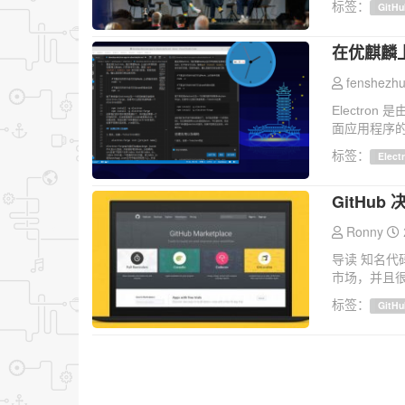
标签：
GitHu
在优麒麟上
fenshezhu
Electron 
面应用程序的一
标签：
Elect
GitHu
Ronny
导读 知名代
市场，并且很快受到
标签：
GitHu