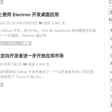
b
归
使用 Electron 开发桌面应用
档
iyi2
2019年10月29日
阅读 9,862 次
是由 Github 开发，用 HTML、CSS 和 JavaScript 来构建跨平台桌
个开源库。Electron 通过将...
ron
GitHub
优麒麟
b 决定向开发者进一步开放应用市场
2018年7月2日
阅读 4,169 次
码托管网站 Github 于去年推出了一个“以开发者为中心”的应用
了 Travis CI 和 Zen...
b