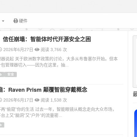
面
硬件
，信任崩塌：智能体时代开源安全之困
2026年6月27日
阅读 3,766 次
理器说起 关于欧洲数字政策的讨论，大多从布鲁塞尔开始。但本
包管理器切入——因为在这里，抽...
b
安全
：Raven Prism 颠覆智能穿戴概念
2026年6月17日
阅读 1,538 次
再“偷窥”你的生活 过去一年，智能眼镜从概念走向大众市场，
上又“脑洞”又“户外”的流量密...
b