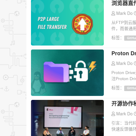
浏览器直
Mark Do
从FTP到云
件，而普通用
标签：
GitHu
Proton
Mark Do
Proton 
注Proton 
标签：
GitHu
开源协作
Mark Do
引言：当代
快速反馈循环