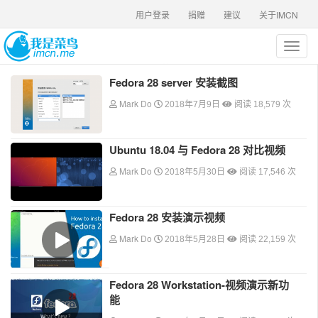
用户登录
捐赠
建议
关于IMCN
T
o
g
Fedora 28 server 安装截图
g
Mark Do
l
2018年7月9日
阅读 18,579 次
e
n
a
Ubuntu 18.04 与 Fedora 28 对比视频
v
Mark Do
2018年5月30日
阅读 17,546 次
i
g
a
Fedora 28 安装演示视频
t
i
Mark Do
2018年5月28日
阅读 22,159 次
o
n
Fedora 28 Workstation-视频演示新功
能