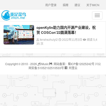
用户登录
捐赠
建议
关于IMCN
T
o
g
openKylin助力国内开源产业建设，祝
g
贺 COSCon’22圆满落幕！
l
e
fenshezhuiyi2
2022年11月3日
阅读 5,4
n
35 次
a
v
i
g
Copyright © 2010 - 2026
Music
网站备案：
蜀ICP备12025242号
川公
a
网安备:
51052102510533号
阿里云
t
i
o
n