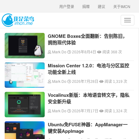
用户登录
捐赠
建议
关于IMCN
T
o
g
GNOME Boxes全面翻新：告别陈旧，
g
拥抱现代体验
l
e
Mark Do
2026年8月4日
阅读 368 次
n
a
Mission Center 1.2.0：电池与分区监控
v
功能全新上线
i
Mark Do
2026年7月28日
阅读 1,319 次
g
a
Vocalinux新版：本地语音转文字，隐私
t
安全新升级
i
o
Mark Do
2026年7月17日
阅读 1,324 次
n
Ubuntu免FUSE神器：AppManager一
键安装AppImage