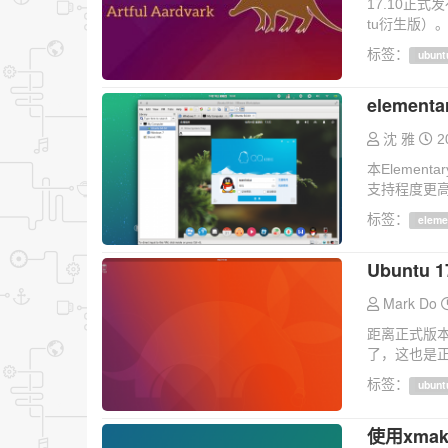
17.10正
tu衍生版）。 
标签：
ubunt
elemen
沈 雅
2
本Elemen
支持程度更高
标签：
eleme
Ubuntu
Mark Do
距离正式版本发
了，这也是正
标签：
ubunt
使用xma