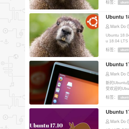
标签：
ubunt
Ubuntu 1
Mark Do
Ubuntu 18
u 18.04 
标签：
ubunt
Ubuntu
Mark Do
新的Ubunt
受欢迎的Ubun
标签：
ubunt
Ubuntu 1
Mark Do