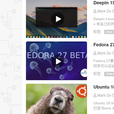
Deepin 1
Mark Do
Deepin 
n 有自己的
标签：
linux
Fedora 
Mark Do
Fedora 2
同学可以试试
标签：
Fedor
Ubuntu 
Mark Do
Ubuntu 
打造“Bionic