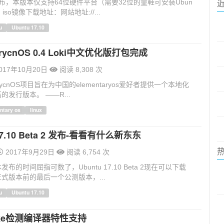
式发布，本版本仅支持64位硬件平台（需要32位的童鞋可安装Ubun
iso镜像下载地址：网站地址://...
u
Ubuntu 17.10
tarycnOS 0.4 Loki中文优化版打包完成
017年10月20日
阅读 8,308 次
tarycnOS项目旨在为中国的elementaryos爱好者提供一个本地化
的发行版本。 ——R...
ntary os
linux
 17.10 Beta 2 发布-看看有什么新东东
2017年9月29日
阅读 6,754 次
布的时间屈指可数了，Ubuntu 17.10 Beta 2现在可以下载
式版本前的最后一个公测版本，...
u
Ubuntu 17.10
ke检测编译器特性支持