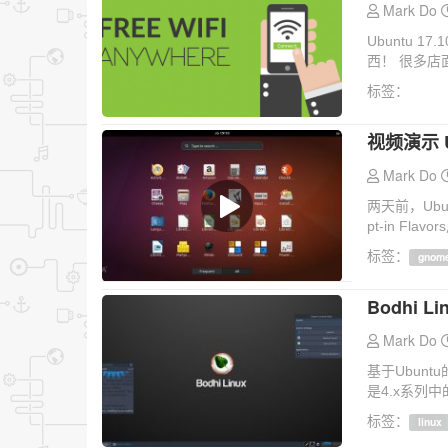
Mark Do
Ubuntu 
西！ 很多店面
标签：
视频演示 Ub
Mark Do
两天前，Ubunt
pt-in Fla
标签：
gnom
Bodhi L
Mark Do
基于Ubuntu的
是4.x系列
标签：
linux