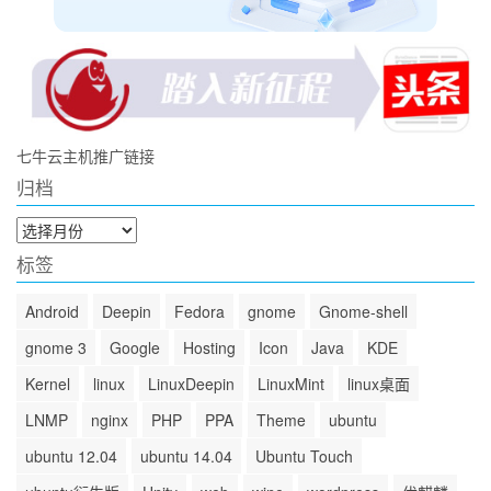
七牛云主机推广链接
归档
归
档
标签
Android
Deepin
Fedora
gnome
Gnome-shell
gnome 3
Google
Hosting
Icon
Java
KDE
Kernel
linux
LinuxDeepin
LinuxMint
linux桌面
LNMP
nginx
PHP
PPA
Theme
ubuntu
ubuntu 12.04
ubuntu 14.04
Ubuntu Touch