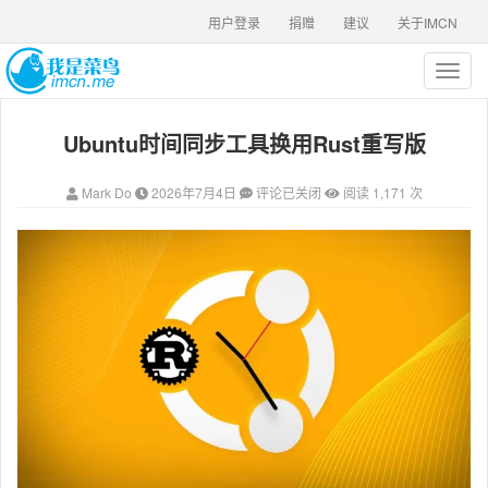
用户登录
捐赠
建议
关于IMCN
T
o
g
Ubuntu时间同步工具换用Rust重写版
g
l
e
Mark Do
2026年7月4日
评论已关闭
阅读 1,171 次
n
a
v
i
g
a
t
i
o
n