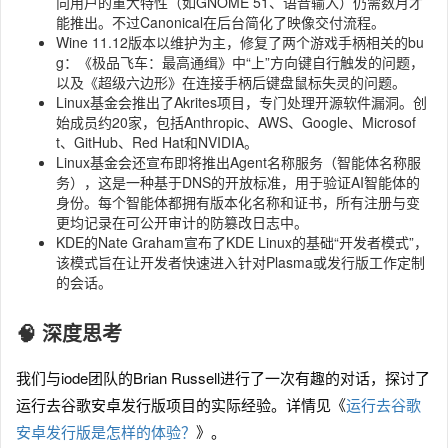
向用户的重大特性（如GNOME 51、语音输入）仍需数月才
能推出。不过Canonical在后台简化了映像交付流程。
Wine 11.12版本以维护为主，修复了两个游戏手柄相关的bu
g：《极品飞车：最高通缉》中“上”方向键自行触发的问题，
以及《超级六边形》在连接手柄后键盘鼠标失灵的问题。
Linux基金会推出了Akrites项目，专门处理开源软件漏洞。创
始成员约20家，包括Anthropic、AWS、Google、Microsof
t、GitHub、Red Hat和NVIDIA。
Linux基金会还宣布即将推出Agent名称服务（智能体名称服
务），这是一种基于DNS的开放标准，用于验证AI智能体的
身份。每个智能体都拥有版本化名称和证书，所有注册与变
更均记录在可公开审计的防篡改日志中。
KDE的Nate Graham宣布了KDE Linux的基础“开发者模式”，
该模式旨在让开发者快速进入针对Plasma或发行版工作定制
的会话。
🧠 深度思考
我们与iode团队的Brian Russell进行了一次有趣的对话，探讨了
运行去谷歌安卓发行版项目的实际经验。详情见《
运行去谷歌
安卓发行版是怎样的体验？
》。