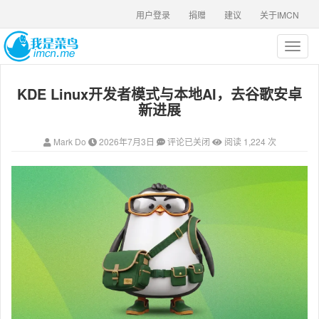
用户登录
捐赠
建议
关于IMCN
T
o
g
KDE Linux开发者模式与本地AI，去谷歌安卓
g
l
新进展
e
n
Mark Do
2026年7月3日
评论已关闭
阅读 1,224 次
a
v
i
g
a
t
i
o
n