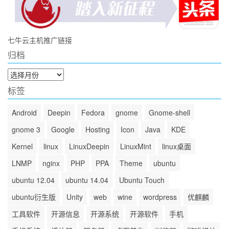
七牛云主机推广链接
归档
归
档
标签
Android
Deepin
Fedora
gnome
Gnome-shell
gnome 3
Google
Hosting
Icon
Java
KDE
Kernel
linux
LinuxDeepin
LinuxMint
linux桌面
LNMP
nginx
PHP
PPA
Theme
ubuntu
ubuntu 12.04
ubuntu 14.04
Ubuntu Touch
ubuntu衍生版
Unity
web
wine
wordpress
优麒麟
工具软件
开源信息
开源系统
开源软件
手机