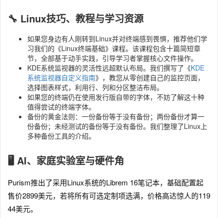
🔧 Linux技巧、教程与学习资源
如果您身边有人刚转到Linux并对终端感到畏惧，推荐他们学
习我们的《Linux终端基础》课程。该课程包含十篇简短章
节，全部基于动手实践，引导学习者掌握核心文件操作。
KDE系统监视器的灵活性远超默认布局。我们撰写了《
KDE
系统监视器自定义指南
》，教您从零创建自己的监控页面，
选择图表样式，利用行、列和分区整洁布局。
如果您的终端仍在使用发行版自带的字体，不妨了解这十种
值得尝试的终端字体。
备份的黄金法则：一份备份等于没有备份；两份备份才算一
份备份；未经测试的备份等于没有备份。我们整理了Linux上
多种备份工具的介绍。
🖥️ AI、家庭实验室与硬件角
Purism推出了采用Linux系统的Librem 16笔记本，基础配置起
售价2899美元，若将所有可选定制项选满，价格高达惊人的119
44美元。