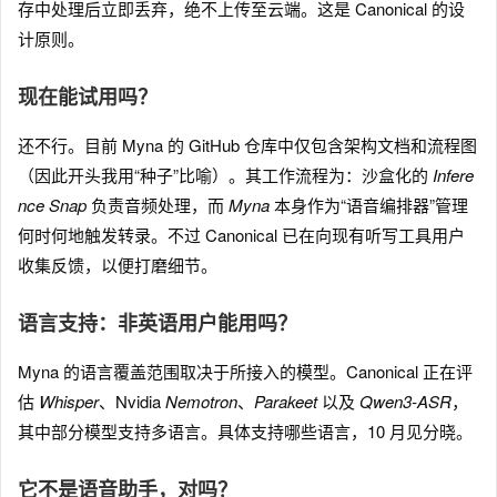
存中处理后立即丢弃，绝不上传至云端。这是 Canonical 的设
计原则。
现在能试用吗？
还不行。目前 Myna 的 GitHub 仓库中仅包含架构文档和流程图
（因此开头我用“种子”比喻）。其工作流程为：沙盒化的
Infere
nce Snap
负责音频处理，而
Myna
本身作为“语音编排器”管理
何时何地触发转录。不过 Canonical 已在向现有听写工具用户
收集反馈，以便打磨细节。
语言支持：非英语用户能用吗？
Myna 的语言覆盖范围取决于所接入的模型。Canonical 正在评
估
Whisper
、Nvidia
Nemotron
、
Parakeet
以及
Qwen3-ASR
，
其中部分模型支持多语言。具体支持哪些语言，10 月见分晓。
它不是语音助手，对吗？