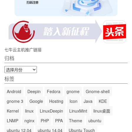
七牛云主机推广链接
归档
归
档
标签
Android
Deepin
Fedora
gnome
Gnome-shell
gnome 3
Google
Hosting
Icon
Java
KDE
Kernel
linux
LinuxDeepin
LinuxMint
linux桌面
LNMP
nginx
PHP
PPA
Theme
ubuntu
ubuntu 12.04
ubuntu 14.04
Ubuntu Touch