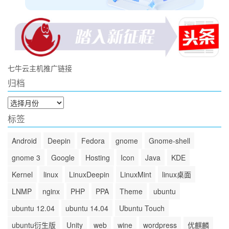
七牛云主机推广链接
归档
归
档
标签
Android
Deepin
Fedora
gnome
Gnome-shell
gnome 3
Google
Hosting
Icon
Java
KDE
Kernel
linux
LinuxDeepin
LinuxMint
linux桌面
LNMP
nginx
PHP
PPA
Theme
ubuntu
ubuntu 12.04
ubuntu 14.04
Ubuntu Touch
ubuntu衍生版
Unity
web
wine
wordpress
优麒麟