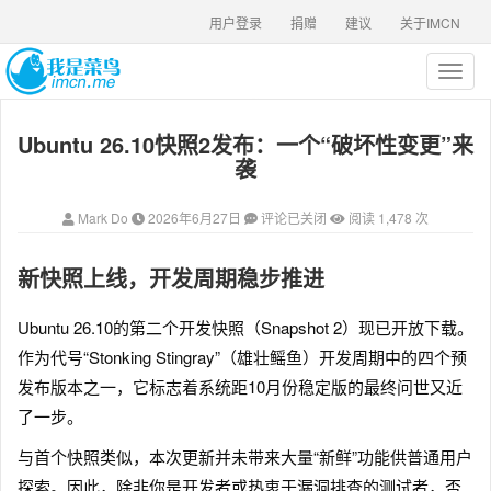
用户登录
捐赠
建议
关于IMCN
T
o
g
Ubuntu 26.10快照2发布：一个“破坏性变更”来
g
l
袭
e
n
Mark Do
2026年6月27日
评论已关闭
阅读 1,478 次
a
v
i
新快照上线，开发周期稳步推进
g
a
Ubuntu 26.10的第二个开发快照（Snapshot 2）现已开放下载。
t
作为代号“Stonking Stingray”（雄壮鳐鱼）开发周期中的四个预
i
o
发布版本之一，它标志着系统距10月份稳定版的最终问世又近
n
了一步。
与首个快照类似，本次更新并未带来大量“新鲜”功能供普通用户
探索。因此，除非你是开发者或热衷于漏洞排查的测试者，否